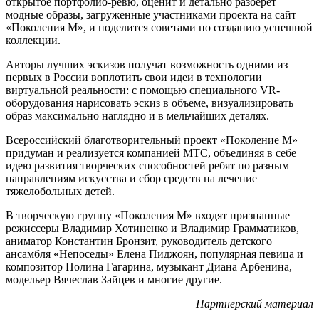
открытое портфолио-ревю, оценит и детально разберет
модные образы, загруженные участниками проекта на сайт
«Поколения М», и поделится советами по созданию успешной
коллекции.
Авторы лучших эскизов получат возможность одними из
первых в России воплотить свои идеи в технологии
виртуальной реальности: с помощью специального VR-
оборудования нарисовать эскиз в объеме, визуализировать
образ максимально наглядно и в мельчайших деталях.
Всероссийский благотворительный проект «Поколение М»
придуман и реализуется компанией МТС, объединяя в себе
идею развития творческих способностей ребят по разным
направлениям искусства и сбор средств на лечение
тяжелобольных детей.
В творческую группу «Поколения М» входят признанные
режиссеры Владимир Хотиненко и Владимир Грамматиков,
аниматор Константин Бронзит, руководитель детского
ансамбля «Непоседы» Елена Пиджоян, популярная певица и
композитор Полина Гагарина, музыкант Диана Арбенина,
модельер Вячеслав Зайцев и многие другие.
Партнерский материал