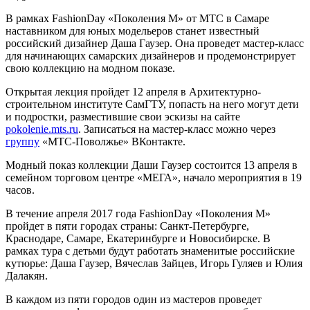
В рамках FashionDay «Поколения М» от МТС в Самаре
наставником для юных модельеров станет известный
российский дизайнер Даша Гаузер. Она проведет мастер-класс
для начинающих самарских дизайнеров и продемонстрирует
свою коллекцию на модном показе.
Открытая лекция пройдет 12 апреля в Архитектурно-
строительном институте СамГТУ, попасть на него могут дети
и подростки, разместившие свои эскизы на сайте
pokolenie.mts.ru
. Записаться на мастер-класс можно через
группу
«МТС-Поволжье» ВКонтакте.
Модный показ коллекции Даши Гаузер состоится 13 апреля в
семейном торговом центре «МЕГА», начало мероприятия в 19
часов.
В течение апреля 2017 года FashionDay «Поколения М»
пройдет в пяти городах страны: Санкт-Петербурге,
Краснодаре, Самаре, Екатеринбурге и Новосибирске. В
рамках тура с детьми будут работать знаменитые российские
кутюрье: Даша Гаузер, Вячеслав Зайцев, Игорь Гуляев и Юлия
Далакян.
В каждом из пяти городов один из мастеров проведет