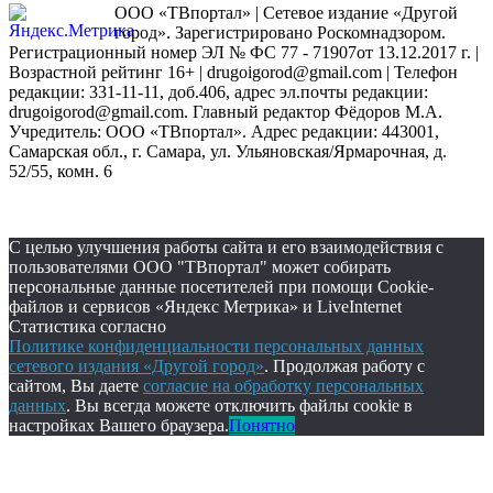
ООО «ТВпортал» | Сетевое издание «Другой
город». Зарегистрировано Роскомнадзором.
Регистрационный номер ЭЛ № ФС 77 - 71907от 13.12.2017 г. |
Возрастной рейтинг 16+ | drugoigorod@gmail.com
| Телефон
редакции: 331-11-11, доб.406, адрес эл.почты редакции:
drugoigorod@gmail.com. Главный редактор Фёдоров М.А.
Учредитель: ООО «ТВпортал». Адрес редакции: 443001,
Самарская обл., г. Самара, ул. Ульяновская/Ярмарочная, д.
52/55, комн. 6
С целью улучшения работы сайта и его взаимодействия с
пользователями ООО "ТВпортал" может собирать
персональные данные посетителей при помощи Cookie-
файлов и сервисов «Яндекс Метрика» и LiveInternet
Статистика согласно
Политике конфиденциальности персональных данных
сетевого издания «Другой город»
. Продолжая работу с
сайтом, Вы даете
согласие на обработку персональных
данных
. Вы всегда можете отключить файлы cookie в
настройках Вашего браузера.
Понятно