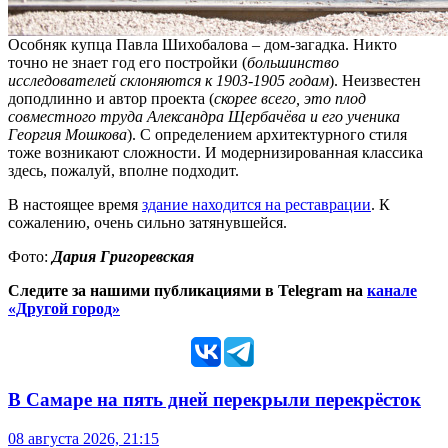
Особняк купца Павла Шихобалова – дом-загадка. Никто
точно не знает год его постройки (
большинство
исследователей склоняются к 1903-1905 годам
). Неизвестен
доподлинно и автор проекта (
скорее всего, это плод
совместного труда Александра Щербачёва и его ученика
Георгия Мошкова
). С определением архитектурного стиля
тоже возникают сложности. И модернизированная классика
здесь, пожалуй, вполне подходит.
В настоящее время
здание находится на реставрации
. К
сожалению, очень сильно затянувшейся.
Фото:
Дария Григоревская
Следите за нашими публикациями в Telegram на
канале
«Другой город»
В Самаре на пять дней перекрыли перекрёсток
08 августа 2026, 21:15