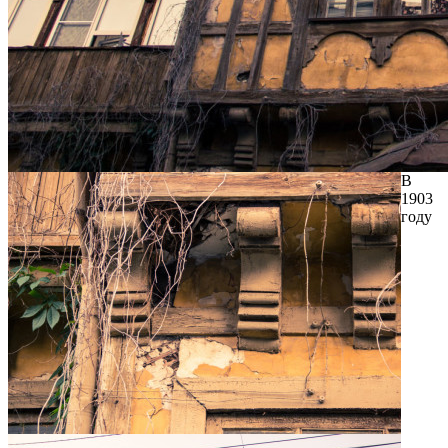
В
1903
году