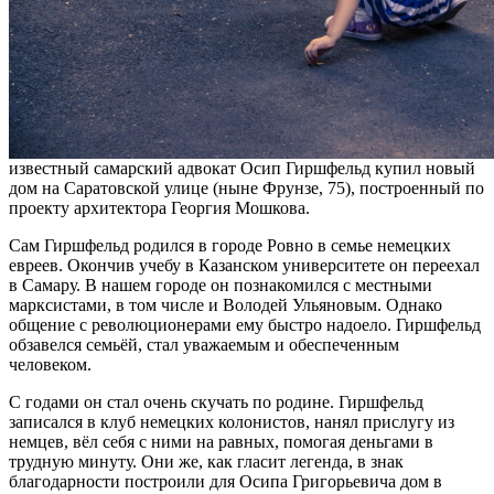
известный самарский адвокат Осип Гиршфельд купил новый
дом на Саратовской улице (ныне Фрунзе, 75), построенный по
проекту архитектора Георгия Мошкова.
Сам Гиршфельд родился в городе Ровно в семье немецких
евреев. Окончив учебу в Казанском университете он переехал
в Самару. В нашем городе он познакомился с местными
марксистами, в том числе и Володей Ульяновым. Однако
общение с революционерами ему быстро надоело. Гиршфельд
обзавелся семьёй, стал уважаемым и обеспеченным
человеком.
С годами он стал очень скучать по родине. Гиршфельд
записался в клуб немецких колонистов, нанял прислугу из
немцев, вёл себя с ними на равных, помогая деньгами в
трудную минуту. Они же, как гласит легенда, в знак
благодарности построили для Осипа Григорьевича дом в