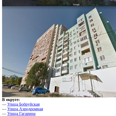
В округе:
—
Улица Бобруйская
—
Улица Аэродромная
—
Улица Гагарина