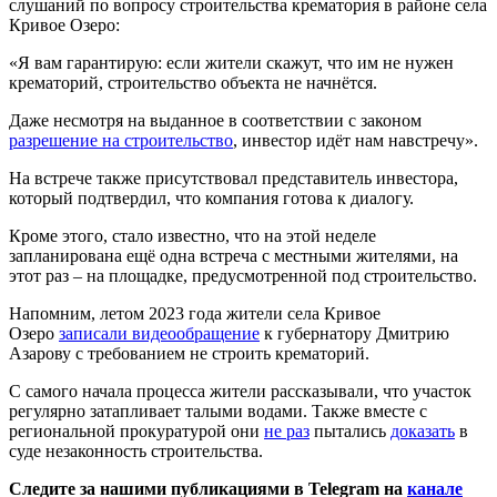
слушаний по вопросу строительства крематория в районе села
Кривое Озеро:
«Я вам гарантирую: если жители скажут, что им не нужен
крематорий, строительство объекта не начнётся.
Даже несмотря на выданное в соответствии с законом
разрешение на строительство
, инвестор идёт нам навстречу».
На встрече также присутствовал представитель инвестора,
который подтвердил, что компания готова к диалогу.
Кроме этого, стало известно, что на этой неделе
запланирована ещё одна встреча с местными жителями, на
этот раз – на площадке, предусмотренной под строительство.
Напомним, летом 2023 года жители села Кривое
Озеро
записали видеообращение
к губернатору Дмитрию
Азарову с требованием не строить крематорий.
С самого начала процесса жители рассказывали, что участок
регулярно затапливает талыми водами.
Также
вместе с
региональной прокуратурой они
не раз
пытались
доказать
в
суде незаконность строительства.
Следите за нашими публикациями в Telegram на
канале