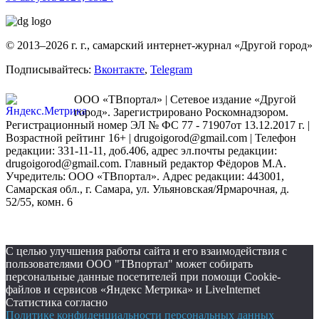
© 2013–2026 г. г., самарский интернет-журнал «Другой город»
Подписывайтесь:
Вконтакте
,
Telegram
ООО «ТВпортал» | Сетевое издание «Другой
город». Зарегистрировано Роскомнадзором.
Регистрационный номер ЭЛ № ФС 77 - 71907от 13.12.2017 г. |
Возрастной рейтинг 16+ | drugoigorod@gmail.com
| Телефон
редакции: 331-11-11, доб.406, адрес эл.почты редакции:
drugoigorod@gmail.com. Главный редактор Фёдоров М.А.
Учредитель: ООО «ТВпортал». Адрес редакции: 443001,
Самарская обл., г. Самара, ул. Ульяновская/Ярмарочная, д.
52/55, комн. 6
С целью улучшения работы сайта и его взаимодействия с
пользователями ООО "ТВпортал" может собирать
персональные данные посетителей при помощи Cookie-
файлов и сервисов «Яндекс Метрика» и LiveInternet
Статистика согласно
Политике конфиденциальности персональных данных