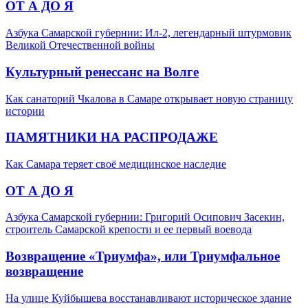
ОТ А ДО Я
Азбука Самарской губернии: Ил-2, легендарный штурмовик
Великой Отечественной войны
Культурный ренессанс на Волге
Как санаторий Чкалова в Самаре открывает новую страницу
истории
ПАМЯТНИКИ НА РАСПРОДАЖЕ
Как Самара теряет своё медицинское наследие
ОТ А ДО Я
Азбука Самарской губернии: Григорий Осипович Засекин,
строитель Самарской крепости и ее первый воевода
Возвращение «Триумфа», или Триумфальное
возвращение
На улице Куйбышева восстанавливают историческое здание