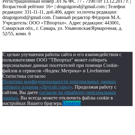
Регистрационный номер ЭЛ № ФС 77 - 71907от 13.12.2017 г. |
Возрастной рейтинг 16+ | drugoigorod@gmail.com
| Телефон
редакции: 331-11-11, доб.406, адрес эл.почты редакции:
drugoigorod@gmail.com. Главный редактор Фёдоров М.А.
Учредитель: ООО «ТВпортал». Адрес редакции: 443001,
Самарская обл., г. Самара, ул. Ульяновская/Ярмарочная, д.
52/55, комн. 6
С целью улучшения работы сайта и его взаимодействия с
пользователями ООО "ТВпортал" может собирать
персональные данные посетителей при помощи Cookie-
файлов и сервисов «Яндекс Метрика» и LiveInternet
Статистика согласно
Политике конфиденциальности персональных данных
сетевого издания «Другой город»
. Продолжая работу с
сайтом, Вы даете
согласие на обработку персональных
данных
. Вы всегда можете отключить файлы cookie в
настройках Вашего браузера.
Понятно