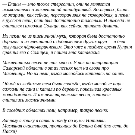
— Блины — это тоже стереотип, они не являются
исключительно масленичной атрибутикой. Во-первых, блины
не жарили, как сейчас, переворачивая на сковородках, а пекли
в русской печи, блин был достаточно толстым. И никогда не
считался символом Солнца, как сейчас принято думать.
Их пекли не из пшеничной муки, которая была достаточно
дорогая, а из гречишной с добавлением других круп — и блин
получался чёрно-коричневым. Это уже в позднее время Куприн
сравнил его с Солнцем, и пошла эта катавасия.
Масленичных песен не так много. У нас на территории
Самарской области в этих песнях нет ни слова про
Масленицу. Но их пели, когда молодёжь каталась на санях.
Одной из любимых тем была свадьба, когда молодые пары
сажали на сани и катали по деревне, показывая красивых
молодожёнов. И им пели лирические песни, которые
считались масленичными.
В соседних областях пели, например, такую песню:
Запрягу я кошку в санки и поеду до кумы Наталки.
Масляная счастливая, протянися до Велика дня! (то есть до
Пасхи)