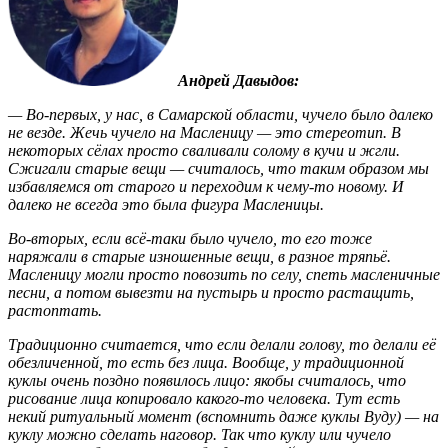
Андрей Давыдов:
— Во-первых, у нас, в Самарской области, чучело было далеко
не везде. Жечь чучело на Масленицу — это стереотип. В
некоторых сёлах просто сваливали солому в кучи и жгли.
Сжигали старые вещи — считалось, что таким образом мы
избавляемся от старого и переходим к чему-то новому. И
далеко не всегда это была фигура Масленицы.
Во-вторых, если всё-таки было чучело, то его тоже
наряжали в старые изношенные вещи, в разное тряпьё.
Масленицу могли просто повозить по селу, спеть масленичные
песни, а потом вывезти на пустырь и просто растащить,
растоптать.
Традиционно считается, что если делали голову, то делали её
обезличенной, то есть без лица. Вообще, у традиционной
куклы очень поздно появилось лицо: якобы считалось, что
рисование лица копировало какого-то человека. Тут есть
некий ритуальный момент (вспомнить даже куклы Вуду) — на
куклу можно сделать наговор. Так что куклу или чучело