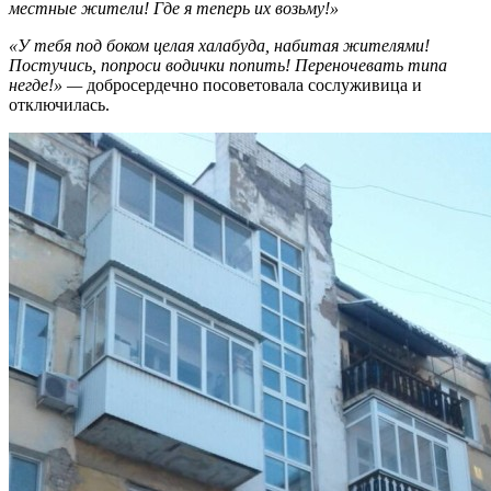
местные жители! Где я теперь их возьму!»
«У тебя под боком целая халабуда, набитая жителями!
Постучись, попроси водички попить! Переночевать типа
негде!» —
добросердечно посоветовала сослуживица и
отключилась.