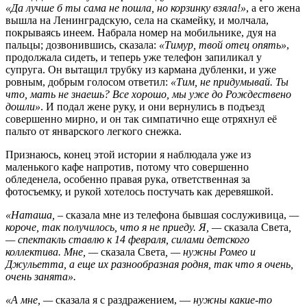
«Да лучше б ты сама не пошла, но корзинку взяла!»
, а его жена
вышла на Ленинградскую, села на скамейку, и молчала,
покрываясь инеем. Набрала номер на мобильнике, дуя на
пальцы; дозвонившись, сказала:
«Тимур, твой отец опять»
,
продолжала сидеть, и теперь уже телефон запиликал у
супруга. Он вытащил трубку из кармана дубленки, и уже
ровным, добрым голосом ответил:
«Тим, не придумывай. Ты
что, мать не знаешь? Все хорошо, мы уже до Рождествено
дошли»
. И подал жене руку, и они вернулись в подъезд
совершенно мирно, и он так симпатично еще отряхнул её
пальто от январского легкого снежка.
Признаюсь, конец этой истории я наблюдала уже из
маленького кафе напротив, потому что совершенно
обледенела, особенно правая рука, ответственная за
фотосъемку, и рукой хотелось постучать как деревяшкой.
«Наташа,
– сказала мне из телефона бывшая сослуживица,
—
короче, так получилось, что я не приеду. Я, —
сказала Света
,
— спектакль ставлю к 14 февраля, силами детского
коллектива. Мне, —
сказала Света
, — нужны Ромео и
Джульетта, а еще их разнообразная родня, так что я очень,
очень занята».
«А мне, —
сказала я с раздражением, —
нужны какие-то