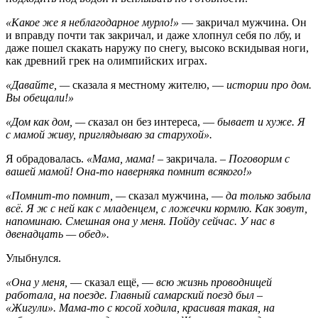
«Какое же я неблагодарное мурло!»
— закричал мужчина. Он
и вправду почти так закричал, и даже хлопнул себя по лбу, и
даже пошел скакать наружу по снегу, высоко вскидывая ноги,
как древний грек на олимпийских играх.
«Давайте, —
сказала я местному жителю, —
истории про дом.
Вы обещали!»
«Дом как дом, — с
казал он без интереса, —
бывает и хуже. Я
с мамой живу, приглядываю за старухой».
Я обрадовалась.
«Мама, мама!
– закричала.
– Поговорим с
вашей мамой! Она-то наверняка помнит всякого!»
«Помнит-то помнит, —
сказал мужчина, —
да только забыла
всё. Я ж с ней как с младенцем, с ложечки кормлю. Как зовут,
напоминаю. Смешная она у меня. Пойду сейчас. У нас в
двенадцать — обед».
Улыбнулся.
«Она у меня,
— сказал ещё, —
всю жизнь проводницей
работала, на поезде. Главный самарский поезд был –
«Жигули». Мама-то с косой ходила, красивая такая, на