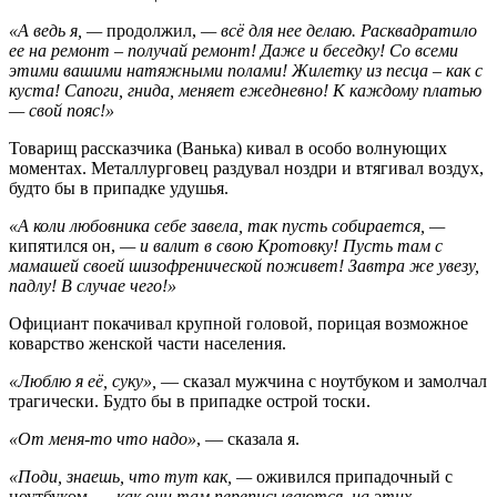
«А ведь я, —
продолжил,
— всё для нее делаю. Расквадратило
ее на ремонт – получай ремонт! Даже и беседку! Со всеми
этими вашими натяжными полами! Жилетку из песца – как с
куста! Сапоги, гнида, меняет ежедневно! К каждому платью
— свой пояс!»
Товарищ рассказчика (Ванька) кивал в особо волнующих
моментах. Металлурговец раздувал ноздри и втягивал воздух,
будто бы в припадке удушья.
«А коли любовника себе завела, так пусть собирается, —
кипятился он,
— и валит в свою Кротовку! Пусть там с
мамашей своей шизофренической поживет! Завтра же увезу,
падлу! В случае чего!»
Официант покачивал крупной головой, порицая возможное
коварство женской части населения.
«Люблю я её, суку»,
— сказал мужчина с ноутбуком и замолчал
трагически. Будто бы в припадке острой тоски.
«От меня-то что надо»
, — сказала я.
«Поди, знаешь, что тут как, —
оживился припадочный с
ноутбуком,
— как они там переписываются, на этих