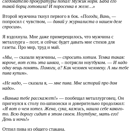
следователю прокуратуры попал! Мужик норм. Баба его
такой борщ готовила! И поросенка в желе…»
Второй мужчина ткнул первого в бок.
«Погоди, Вань, —
попросил с чувством, —
давай у журналиста о нашем деле
спросим».
Я вздохнула. Мне даже примерещилось, что мужчина с
металлурга – поэт, и сейчас будет давать мне стихов для
газеты. Про мир, труд и май.
«Мы, —
сказали мужчины,
— спросить хотим. Темка такая:
короче, вот есть эта шняга, –
потрясли ноутбуком. —
И надо
одну вещь понять. Помоги, а? Как человек человеку. А мы тебе
пива купим».
«Не надо, —
сказала я,
— мне пива. Мне историй про дом
надо».
«Ванька тебе расскажет!»
— пообещал металлурговец. Он
пригнулся к столу по-шпионски и доверительно продолжил:
«Я вот о чем хотел. Жена, сука, кажись, нашла себе какого-
то. Всю дорогу сидит в этом своем. Ноутбуке, мать его!
День и ночь!»
Отпил пива из общего стакана.