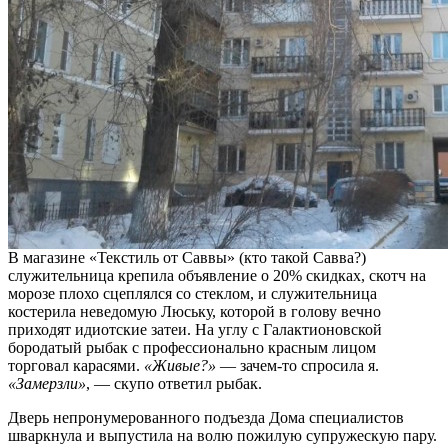
В магазине «Текстиль от Саввы» (кто такой Савва?)
служительница крепила объявление о 20% скидках, скотч на
морозе плохо сцеплялся со стеклом, и служительница
костерила неведомую Люську, которой в голову вечно
приходят идиотские затеи. На углу с Галактионовской
бородатый рыбак с профессионально красным лицом
торговал карасями.
«Живые?»
— зачем-то спросила я.
«Замерзли»
, — скупо ответил рыбак.
Дверь непронумерованного подъезда Дома специалистов
шваркнула и выпустила на волю пожилую супружескую пару.