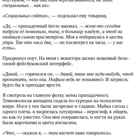
специальных… как их»
.
«Социальных сайтах»,
— подсказал ему товарищ.
«Да, —
припадочный бегло закивал,
— жене-то сегодня
подруга её позвонила, типа, в больницу кладут, и чтоб за
евойным сыном присмотрели. Моя и подорвалась в шесть
утра. Так что часа два,
— он посмотрел на часы,
— у нас
есть».
Придвинул ноут. На меня с монитора засиял знакомый бело-
синий фейсбуковский интерфейс.
«Давай, —
горячился он,
— давай, ткни мне куда-нибудь, чтоб
прочитать, чего она. Нифига ведь не понимаю!»
И затрясся,
будто бы в припадке ярости.
Я смотрела на главную фотку жены припадочного.
Темноволосая женщина сидела по-турецки на полосатом
ковре. Ноги у нее были загорелые и гладкие. Майка слезла с
одного плеча, и виднелась татуировка – иероглиф, в общем,
но как-то уместно. Она мне понравилась, и ногти на руках
были короткими и цвета апельсина.
«Что, —
сказала я,
— там насчет пива говорилось».