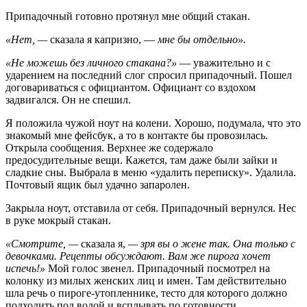
Припадочный готовно протянул мне общий стакан.
«Нет, —
сказала я капризно, —
мне бы отдельно».
«Не можешь без личного стакана?»
— уважительно и с
ударением на последний слог спросил припадочный. Пошел
договариваться с официантом. Официант со вздохом
задвигался. Он не спешил.
Я положила чужой ноут на колени. Хорошо, подумала, что это
знакомый мне фейсбук, а то в контакте бы провозилась.
Открыла сообщения. Верхнее же содержало
предосудительные вещи. Кажется, там даже были зайки и
сладкие сны. Выбрала в меню «удалить переписку». Удалила.
Почтовый ящик был удачно запаролен.
Закрыла ноут, отставила от себя. Припадочный вернулся. Нес
в руке мокрый стакан.
«Смотрите, —
сказала я,
— зря вы о жене так. Она только с
девочками. Рецепты обсуждают. Вам же пирога хочет
испечь!»
Мой голос звенел. Припадочный посмотрел на
колонку из милых женских лиц и имен. Там действительно
шла речь о пироге-утопленнике, тесто для которого должно
подходить под водой и всплывать по готовности.