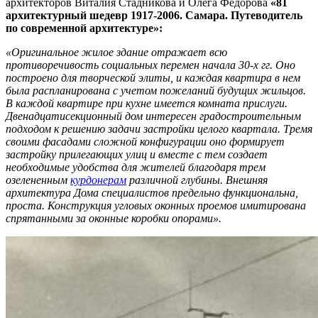
архитекторов Виталия Стадникова и Олега Федорова
«81
архитектурный шедевр 1917-2006. Самара. Путеводитель
по современной архитектуре»:
«Оригинальное жилое здание отражает всю
противоречивость социальных перемен начала 30-х гг. Оно
построено для творческой элиты, и каждая квартира в нем
была распланирована с учетом пожеланий будущих жильцов.
В каждой квартире при кухне имеется комната прислуги.
Двенадцатисекционный дом интересен градостроительным
подходом к решению задачи застройки целого квартала. Тремя
своими фасадами сложной конфигурации оно формирует
застройку прилегающих улиц и вместе с тем создает
необходимые удобства для жителей благодаря трем
озелененным
курдонерам
различной глубины. Внешняя
архитектура Дома специалистов предельно функциональна,
проста. Конструкция угловых оконных проемов имитирована
спрятанными за оконные коробки опорами».