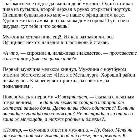
знакомого мне подъезда вышли двое мужчин. Один отпивал
пива из бутылки, второй держал в руках открытый ноутбук.
Спешили буквально ко мне – в наше с официантом кафе.
Удобно жить в самом центральном доме города! Тут тебе и
шаурма, тут тебе и что хочешь!
Мужчины хотели пива ещё. Их как раз закончилось.
Официант нехотя нацедил в пластиковый стакан.
«
А что,
— спросила я, налаживая знакомство, —
проживаете
в известном Доме специалистов?
»
Первый мужчина мельком кивнул. Мужчина с ноутбуком
ответил обстоятельнее: «Нет, я с Металлурга. Хороший район,
не жалуюсь. К корешу вот приехал, за советом, за
пожеланием».
Повернулась к первому.
«Я журналист, —
сказала с неясным
отвращением, —
в данный момент собираю истории от
жителей вашего дома. Давно ли вы здесь обитаете? Были ли
очевидцем грандиозного пожара? Не пострадали ли от него
ваша жилплощадь, а также родные и близкие?»
«Пожар, —
скучливо ответил мужчина. –
Ну, было. Меня на
отселение потом выслали, к одной семье, пока ремонт. К