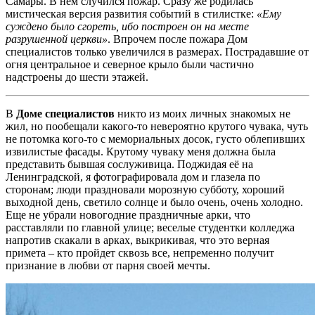
Самары. В нем случился пожар. Сразу же родилась
мистическая версия развития событий в стилистке:
«Ему
суждено было сгореть, ибо построен он на месте
разрушенной церкви»
. Впрочем после пожара Дом
специалистов только увеличился в размерах. Пострадавшие от
огня центральное и северное крыло были частично
надстроены до шести этажей.
В
Доме специалистов
никто из моих личных знакомых не
жил, но пообещали какого-то невероятно крутого чувака, чуть
не потомка кого-то с мемориальных досок, густо облепивших
извилистые фасады. Крутому чуваку меня должна была
представить бывшая сослуживица. Поджидая её на
Ленинградской, я фотографировала дом и глазела по
сторонам; люди праздновали морозную субботу, хороший
выходной день, светило солнце и было очень, очень холодно.
Еще не убрали новогодние праздничные арки, что
расставляли по главной улице; веселые студентки колледжа
напротив скакали в арках, выкрикивая, что это верная
примета – кто пройдет сквозь все, непременно получит
признание в любви от парня своей мечты.