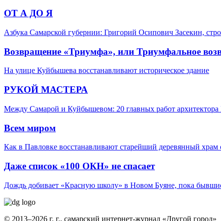
ОТ А ДО Я
Азбука Самарской губернии: Григорий Осипович Засекин, стро
Возвращение «Триумфа», или Триумфальное воз
На улице Куйбышева восстанавливают историческое здание
РУКОЙ МАСТЕРА
Между Самарой и Куйбышевом: 20 главных работ архитектора 
Всем миром
Как в Павловке восстанавливают старейший деревянный храм 
Даже список «100 ОКН» не спасает
Дождь добивает «Красную школу» в Новом Буяне, пока бывшие
© 2013–2026 г. г., самарский интернет-журнал «Другой город»