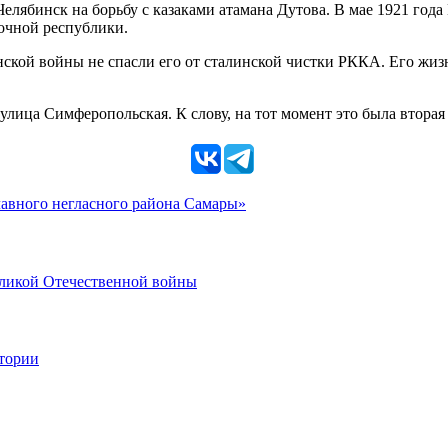
Челябинск на борьбу с казаками атамана Дутова. В мае 1921 го
очной республики.
ой войны не спасли его от сталинской чистки РККА. Его жизнь
улица Симферопольская. К слову, на тот момент это была вторая
главного негласного района Самары»
еликой Отечественной войны
стории