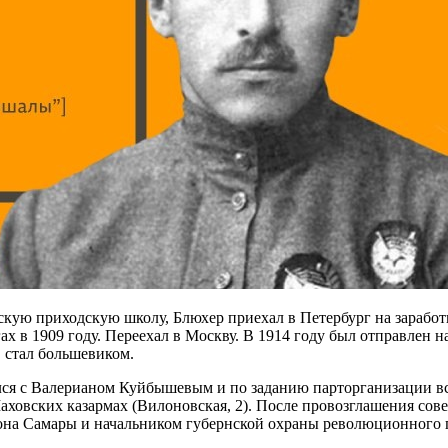
скую приходскую школу, Блюхер приехал в Петербург на заработк
х в 1909 году. Переехал в Москву. В 1914 году был отправлен н
 стал большевиком.
лся с Валерианом Куйбышевым и по заданию парторганизации вс
овских казармах (Вилоновская, 2). После провозглашения совет
она Самары и начальником губернской охраны революционного 