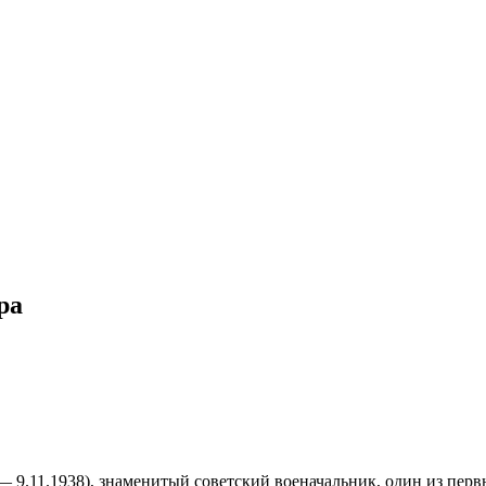
ра
 — 9.11.1938), знаменитый советский военачальник, один из пер