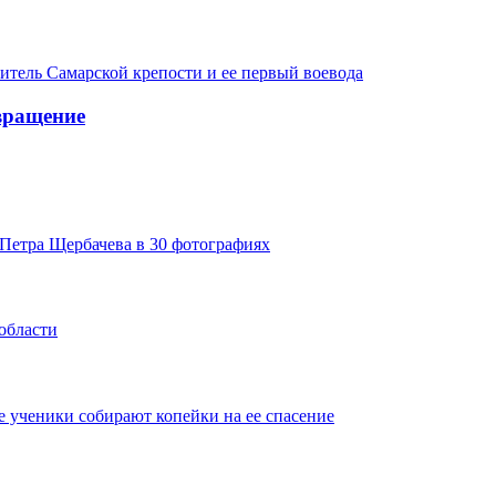
итель Самарской крепости и ее первый воевода
вращение
Петра Щербачева в 30 фотографиях
области
 ученики собирают копейки на ее спасение