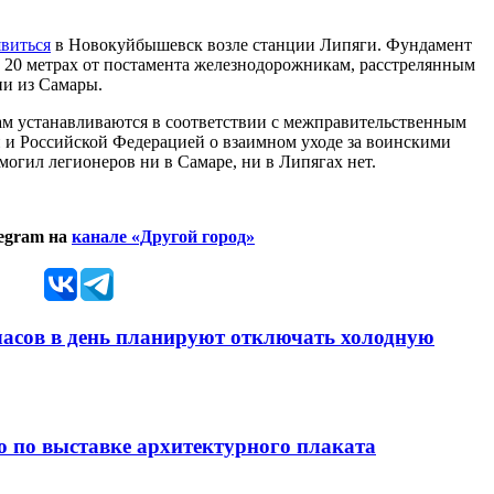
виться
в Новокуйбышевск возле станции Липяги. Фундамент
в 20 метрах от постамента железнодорожникам, расстрелянным
ии из Самары.
м устанавливаются в соответствии с межправительственным
и Российской Федерацией о взаимном уходе за воинскими
огил легионеров ни в Самаре, ни в Липягах нет.
egram на
канале «Другой город»
 часов в день планируют отключать холодную
ю по выставке архитектурного плаката