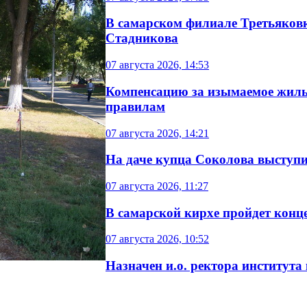
В самарском филиале Третьяков
Стадникова
07 августа 2026, 14:53
Компенсацию за изымаемое жиль
правилам
07 августа 2026, 14:21
На даче купца Соколова выступит
07 августа 2026, 11:27
В самарской кирхе пройдет конц
07 августа 2026, 10:52
Назначен и.о. ректора института