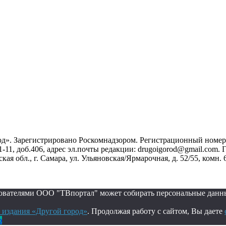
». Зарегистрировано Роскомнадзором. Регистрационный номер ЭЛ
1-11, доб.406, адрес эл.почты редакции: drugoigorod@gmail.com
 обл., г. Самара, ул. Ульяновская/Ярмарочная, д. 52/55, комн. 
ьзователями ООО "ТВпортал" может собирать персональные данн
 издания «Другой город»
. Продолжая работу с сайтом, Вы даете
о