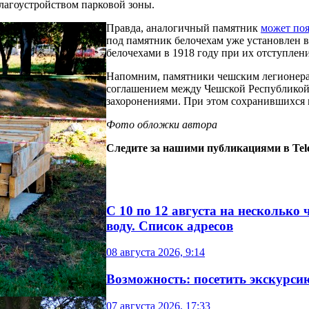
благоустройством парковой зоны.
Правда, аналогичный памятник
может поя
под памятник белочехам уже установлен 
белочехами в 1918 году при их отступлен
Напомним, памятники чешским легионера
соглашением между Чешской Республикой 
захоронениями. При этом сохранившихся м
Фото обложки автора
Следите за нашими публикациями в Tel
С 10 по 12 августа на несколько
воду. Список адресов
08 августа 2026, 9:14
Возможность: посетить экскурси
07 августа 2026, 17:33