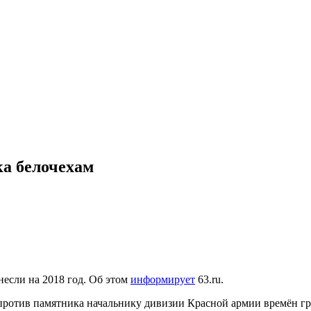
ка белочехам
если на 2018 год. Об этом
информирует
63.ru.
против памятника начальнику дивизии Красной армии времён г