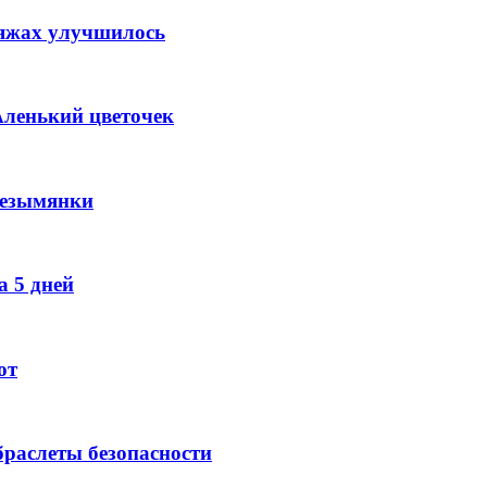
ляжах улучшилось
Аленький цветочек
Безымянки
 5 дней
ют
раслеты безопасности