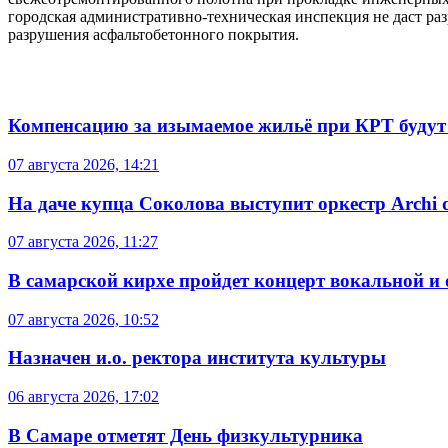
городская административно-техническая инспекция не даст раз
разрушения асфальтобетонного покрытия.
Компенсацию за изымаемое жильё при КРТ будут
07 августа 2026, 14:21
На даче купца Соколова выступит оркестр Archi d
07 августа 2026, 11:27
В самарской кирхе пройдет концерт вокальной и
07 августа 2026, 10:52
Назначен и.о. ректора института культуры
06 августа 2026, 17:02
В Самаре отметят День физкультурника