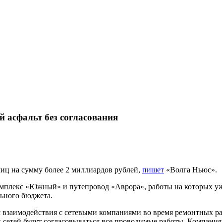
 асфальт без согласования
лиц на сумму более 2 миллиардов рублей,
пишет
«Волга Ньюс».
мплекс «Южный» и путепровод «Аврора», работы на которых уже
льного бюджета.
с взаимодействия с сетевыми компаниями во время ремонтных р
сетей будут согласовываться все проводимые работы. Компания