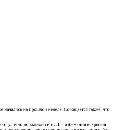
 начались на прошлой неделе. Сообщается также, что
абот улично-дорожной сети. Для избежания вскрытия
м, проигнорировавшим процедуру согласования работ,