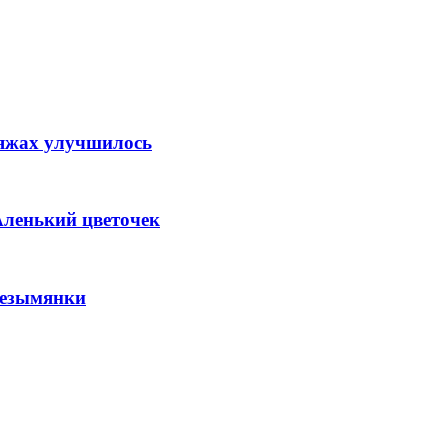
ляжах улучшилось
Аленький цветочек
Безымянки