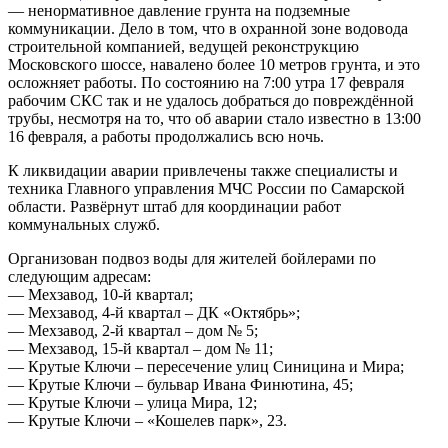
— ненормативное давление грунта на подземные
коммуникации. Дело в том, что в охранной зоне водовода
строительной компанией, ведущей реконструкцию
Московского шоссе, навалено более 10 метров грунта, и это
осложняет работы. По состоянию на 7:00 утра 17 февраля
рабочим СКС так и не удалось добраться до повреждённой
трубы, несмотря на то, что об аварии стало известно в 13:00
16 февраля, а работы продолжались всю ночь.
К ликвидации аварии привлечены также специалисты и
техника Главного управления МЧС России по Самарской
области. Развёрнут штаб для координации работ
коммунальных служб.
Организован подвоз воды для жителей бойлерами по
следующим адресам:
— Мехзавод, 10-й квартал;
— Мехзавод, 4-й квартал – ДК «Октябрь»;
— Мехзавод, 2-й квартал – дом № 5;
— Мехзавод, 15-й квартал – дом № 11;
— Крутые Ключи – пересечение улиц Синицина и Мира;
— Крутые Ключи – бульвар Ивана Финютина, 45;
— Крутые Ключи – улица Мира, 12;
— Крутые Ключи – «Кошелев парк», 23.