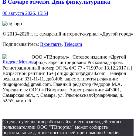
В Самаре отметят День физкультурника
06 августа 2026, 15:54
© 2013–2026 г. г., самарский интернет-журнал «Другой город»
Подписывайтесь:
Вконтакте
,
Telegram
ООО «ТВпортал» | Сетевое издание «Другой
город». Зарегистрировано Роскомнадзором.
Регистрационный номер ЭЛ № ФС 77 - 71907от 13.12.2017 г. |
Возрастной рейтинг 16+ | drugoigorod@gmail.com
| Телефон
редакции: 331-11-11, доб.406, адрес эл.почты редакции:
drugoigorod@gmail.com. Главный редактор Фёдоров М.А.
Учредитель: ООО «ТВпортал». Адрес редакции: 443001,
Самарская обл., г. Самара, ул. Ульяновская/Ярмарочная, д.
52/55, комн. 6
С целью улучшения работы сайта и его взаимодействия с
пользователями ООО "ТВпортал" может собирать
персональные данные посетителей при помощи Cookie-