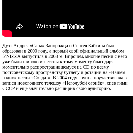
Дуэт Андрея «Сана» Запорожца и Сергея Бабкина был
образован в 2000 году, а первый свой официальный альбом
5’NIZZA выпустила в 2003-м. Впрочем, многие песни с него
уже были широко известны к тому моменту благодаря
моментально распространившемуся на CD по всему
постсоветскому пространству бутлегу и ротации на «Нашем
радио» песни «Солдат». В 2004 году группа поучаствовала в
записи новогоднего телешоу «Неголубой огонёк», спев гимн
СССР и ещё значительно расширив свою аудиторию.