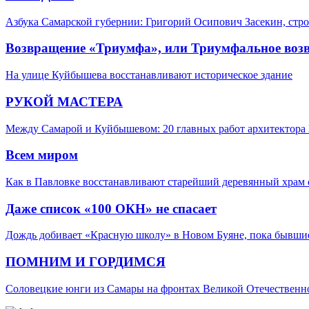
Азбука Самарской губернии: Григорий Осипович Засекин, стро
Возвращение «Триумфа», или Триумфальное воз
На улице Куйбышева восстанавливают историческое здание
РУКОЙ МАСТЕРА
Между Самарой и Куйбышевом: 20 главных работ архитектора 
Всем миром
Как в Павловке восстанавливают старейший деревянный храм 
Даже список «100 ОКН» не спасает
Дождь добивает «Красную школу» в Новом Буяне, пока бывшие
ПОМНИМ И ГОРДИМСЯ
Соловецкие юнги из Самары на фронтах Великой Отечествен