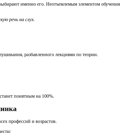
выбирают именно его. Неотъемлемым элементом обучения
ую речь на слух.
ушивания, разбавленного лекциями по теории.
 станет понятным на 100%.
линка
сех профессий и возрастов.
ести: