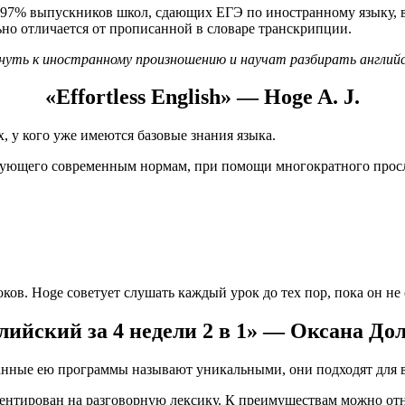
 97% выпускников школ, сдающих ЕГЭ по иностранному языку, 
льно отличается от прописанной в словаре транскрипции.
уть к иностранному произношению и научат разбирать английск
«Effortless English» — Hoge A. J.
 у кого уже имеются базовые знания языка.
вующего современным нормам, при помощи многократного просл
ов. Hoge советует слушать каждый урок до тех пор, пока он не
лийский за 4 недели 2 в 1» — Оксана До
анные ею программы называют уникальными, они подходят для в
иентирован на разговорную лексику. К преимуществам можно отн