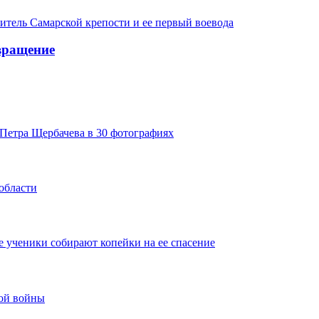
итель Самарской крепости и ее первый воевода
вращение
Петра Щербачева в 30 фотографиях
области
 ученики собирают копейки на ее спасение
ной войны