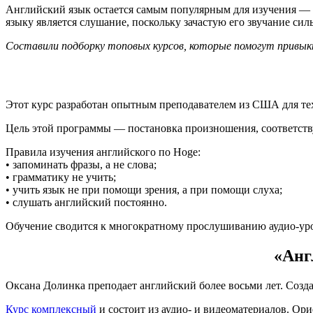
Английский язык остается самым популярным для изучения —
языку является слушание, поскольку зачастую его звучание си
Составили подборку топовых курсов, которые помогут привыкн
Этот курс разработан опытным преподавателем из США для тех,
Цель этой программы — постановка произношения, соответст
Правила изучения английского по Hoge:
• запоминать фразы, а не слова;
• грамматику не учить;
• учить язык не при помощи зрения, а при помощи слуха;
• слушать английский постоянно.
Обучение сводится к многократному прослушиванию аудио-урок
«Анг
Оксана Долинка преподает английский более восьми лет. Созд
Курс комплексный
и состоит из аудио- и видеоматериалов. Ор