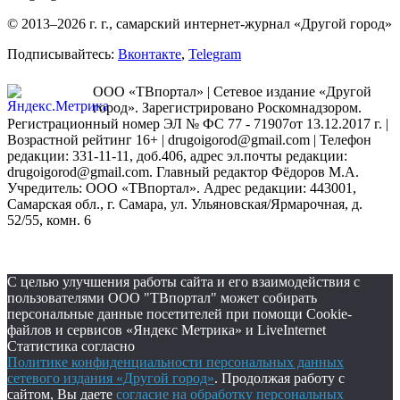
© 2013–2026 г. г., самарский интернет-журнал «Другой город»
Подписывайтесь:
Вконтакте
,
Telegram
ООО «ТВпортал» | Сетевое издание «Другой
город». Зарегистрировано Роскомнадзором.
Регистрационный номер ЭЛ № ФС 77 - 71907от 13.12.2017 г. |
Возрастной рейтинг 16+ | drugoigorod@gmail.com
| Телефон
редакции: 331-11-11, доб.406, адрес эл.почты редакции:
drugoigorod@gmail.com. Главный редактор Фёдоров М.А.
Учредитель: ООО «ТВпортал». Адрес редакции: 443001,
Самарская обл., г. Самара, ул. Ульяновская/Ярмарочная, д.
52/55, комн. 6
С целью улучшения работы сайта и его взаимодействия с
пользователями ООО "ТВпортал" может собирать
персональные данные посетителей при помощи Cookie-
файлов и сервисов «Яндекс Метрика» и LiveInternet
Статистика согласно
Политике конфиденциальности персональных данных
сетевого издания «Другой город»
. Продолжая работу с
сайтом, Вы даете
согласие на обработку персональных