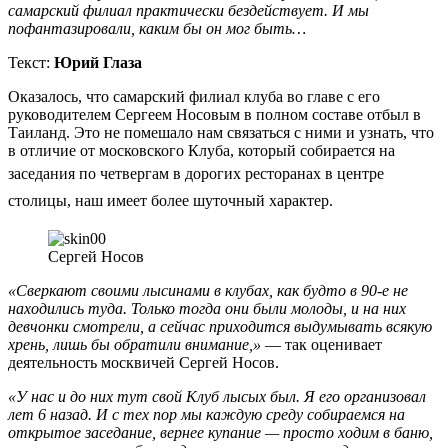
самарский филиал практически бездействует. И мы
пофантазировали, каким бы он мог быть…
Текст:
Юрий Глаза
Оказалось, что самарский филиал клуба во главе с его
руководителем Сергеем Носовым в полном составе отбыл в
Таиланд. Это не помешало нам связаться с ними и узнать, что
в отличие от московского Клуба, который собирается на
заседания по четвергам в
дорогих ресторанах в
центре
столицы, наш имеет более шуточный характер.
Сергей Носов
«Сверкают своими лысинами в клубах, как будто в 90-е не
находились туда. Только тогда они были молоды, и на них
девчонки смотрели, а сейчас приходится выдумывать всякую
хрень, лишь бы обратили внимание,»
— так оценивает
деятельность москвичей Сергей Носов.
«У нас и до них тут свой Клуб лысых был. Я его организовал
лет 6 назад. И с тех пор мы каждую среду собираемся на
открытое заседание, вернее купание — просто ходим в баню,