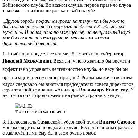
Бойцовского клуба. Во всяком случае, первое правило клуба
такое же — никогда не рассказывай о клубе.
«Другой город» пофантазировал на тему «кем бы можно
было усилить состав самарского отделения Клуба лысых
мужчин». И понял, что по могуществу потенциальный клуб
мог бы составить конкуренцию масонским ложам
двухсотлетней давности.
1. Почётным председателем мог бы стать наш губернатор
Николай Меркушкин
. Вряд ли у него хватило
бы
времени
эффективно управлять деятельностью клуба, но весу бы он
организации, несомненно, придал.
2. Реальным же развитием
клуба следовало бы заняться председателю совета директоров
строительной компании «Авиакор»
Владимиру Кошелеву
. У
него есть опыт продвижения на рынке странных вещей.
Фото с сайта samara.er.ru
3. Председатель Самарской губернской думы
Виктор Сазонов
мог бы следить за порядком в клубе. Бесценный опыт работы
с заключёнными ему бы в этом очень помог.