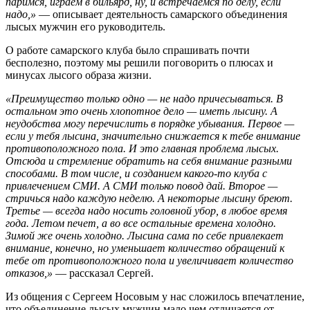
паримся, играем в бильярд, ну, и встречаемся по делу, если
надо,»
— описывает деятельность самарского объединения
лысых мужчин его руководитель.
О работе самарского клуба было спрашивать почти
бесполезно, поэтому мы решили поговорить о плюсах и
минусах лысого образа жизни.
«Преимущество только одно — не надо причесываться. В
остальном это очень хлопотное дело — иметь лысину. А
неудобства могу перечислить в порядке убывания. Первое —
если у тебя лысина, значительно снижается к тебе внимание
противоположного пола. И это главная проблема лысых.
Отсюда и стремление обратить на себя внимание разными
способами. В том числе, и созданием какого-то клуба с
привлечением СМИ. А СМИ только повод дай. Второе —
стричься надо каждую неделю. А некоторые лысину бреют.
Третье — всегда надо носить головной убор, в любое время
года. Летом печет, а во все остальные времена холодно.
Зимой же очень холодно. Лысина сама по себе привлекает
внимание, конечно, но уменьшает количество обращений к
тебе от противоположного пола и увеличивает количество
отказов,»
— рассказал Сергей.
Из общения с Сергеем Носовым у нас сложилось впечатление,
что объединение лысых мужчин мало чем отличается от