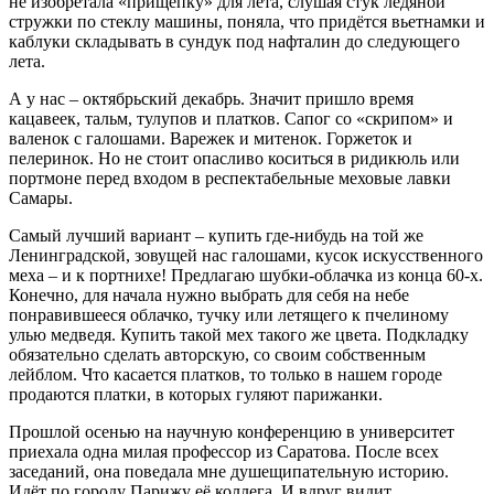
не изобретала «прищепку» для лета, слушая стук ледяной
стружки по стеклу машины, поняла, что придётся вьетнамки и
каблуки складывать в сундук под нафталин до следующего
лета.
А у нас – октябрьский декабрь. Значит пришло время
кацавеек, тальм, тулупов и платков. Сапог со «скрипом» и
валенок с галошами. Варежек и митенок. Горжеток и
пелеринок. Но не стоит опасливо коситься в ридикюль или
портмоне перед входом в респектабельные меховые лавки
Самары.
Самый лучший вариант – купить где-нибудь на той же
Ленинградской, зовущей нас галошами, кусок искусственного
меха – и к портнихе! Предлагаю шубки-облачка из конца 60-х.
Конечно, для начала нужно выбрать для себя на небе
понравившееся облачко, тучку или летящего к пчелиному
улью медведя. Купить такой мех такого же цвета. Подкладку
обязательно сделать авторскую, со своим собственным
лейблом. Что касается платков, то только в нашем городе
продаются платки, в которых гуляют парижанки.
Прошлой осенью на научную конференцию в университет
приехала одна милая профессор из Саратова. После всех
заседаний, она поведала мне душещипательную историю.
Идёт по городу Парижу её коллега. И вдруг видит