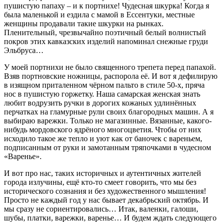
пушистую папаху – и к портнихе! Чудесная шкурка! Когда я
была маленькой и ездила с мамой в Ессентуки, местные
женщины продавали такие шкурки на рынках.
Пленительный, чрезвычайно поэтичный белый волнистый
покров этих кавказских изделий напоминал снежные груди
Эльбруса…
У моей портнихи не было священного трепета перед папахой.
Взяв портновские ножницы, распорола её. И вот я дефилирую
в изящном приталенном чёрном пальто в стиле 50-х, пряча
нос в пушистую горжетку. Наша самарская женская знать
любит водрузить ручки в дорогих кожаных удлинённых
перчатках на гламурные рули своих благородных машин. А я
выбираю варежки. Только не магазинные. Вязанные, какого-
нибудь мордовского ядрёного многоцветия. Чтобы от них
исходило такое же тепло и уют как от баночек с вареньем,
подписанным от руки и замотанным тряпочками в чудесном
«Варенье».
И вот про нас, таких историчных и аутентичных жителей
города излучины, ещё кто-то смеет говорить, что мы без
исторического сознания и без художественного мышления!
Просто не каждый год у нас бывает декабрьский октябрь. И
мы сразу не сориентировались… Итак, валенки, галоши,
шубы, платки, варежки, варенье… И будем ждать следующего