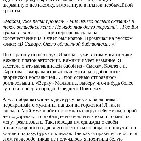
шарманную незнакомку, замотанную в платок необычайной
красоты.
«Мадам, уже песни пропеты / Мне нечего больше сказать! В
такое волшебное лето / Не надо так долго терзать!… Где Вы
купили платок?»
— поинтересовалась наша
соотечественница. Ответ был краток. Прозвучал на русском
языке:
«В Самаре. Около областной библиотеки…».
По Саратову пошёл слух. И вот мы уже в этом магазинчике.
Каждый платок авторский. Каждый имеет название. Я
захотела стать малявинской бабой из «Смеха». Коллега из
Саратова – выбрала итальянские мотивы, сдобренные
дворянской ностальгией… Этой осенью отправлюсь
реализовывать «Верку» Малявина, выберу что-нибудь более
аутентичное для народов Среднего Поволжья.
А если обращаться не к дискурсу баб, а к барышням –
перекраивайте мужнины папахи на горжетки! Я так и
сделала. Мой муж любит порождать вокруг себя мифы, порой
не подозревая, что любящие его коллеги в какой-то миг их
могут реализовать. Так, поведав им однажды о своём
происхождении из древнего осетинского рода, он получил на
юбилей папаху, бурку и кинжал. Так как отправиться в офис в
этом гардеробе никак не получалось, я похитила белую