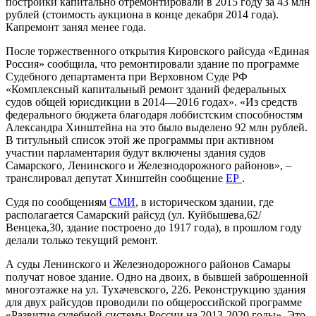
постройки капитально отремонтировали в 2015 году за 43 млн
рублей (стоимость аукциона в конце декабря 2014 года).
Капремонт занял менее года.
После торжественного открытия Кировского райсуда «Единая
Россия» сообщила, что ремонтировали здание по программе
Судебного департамента при Верховном Суде РФ
«Комплексный капитальный ремонт зданий федеральных
судов общей юрисдикции в 2014—2016 годах». «Из средств
федерального бюджета благодаря лоббистским способностям
Александра Хинштейна на это было выделено 92 млн рублей.
В титульный список этой же программы при активном
участии парламентария будут включены здания судов
Самарского, Ленинского и Железнодорожного районов», –
транслировал депутат Хинштейн сообщение
ЕР
.
Судя по сообщениям
СМИ
, в историческом здании, где
располагается Самарский райсуд (ул. Куйбышева,62/
Венцека,30, здание построено до 1917 года), в прошлом году
делали только текущий ремонт.
А суды Ленинского и Железнодорожного районов Самары
получат новое здание. Одно на двоих, в бывшей заброшенной
многоэтажке на ул. Тухачевского, 226. Реконструкцию здания
для двух райсудов проводили по общероссийской программе
«Развитие судебной системы России на 2013-2020 годы». Это