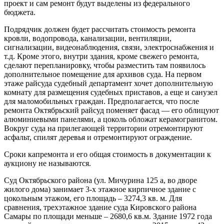
проект и сам ремонт будут выделены из федерального
бюджета.
Подрядчик должен будет рассчитать стоимость ремонта
кровли, водопровода, канализации, вентиляции,
сигнализации, видеонаблюдения, связи, электроснабжения и
т.д. Кроме этого, внутри здания, кроме свежего ремонта,
сделают перепланировку, чтобы разместить там появилось
дополнительное помещение для архивов суда. На первом
этаже райсуда судебный департамент хочет дополнительную
комнату для размещения судебных приставов, а еще и санузел
для маломобильных граждан. Предполагается, что после
ремонта Октябрьский райсуд поменяет фасад — его облицуют
алюминиевыми панелями, а цоколь обложат керамогранитом.
Вокруг суда на прилегающей территории отремонтируют
асфальт, спилят деревья и отремонтируют ограждение.
Сроки капремонта и его общая стоимость в документации к
аукциону не называются.
Суд Октябрьского района (ул. Мичурина 125 а, во дворе
жилого дома) занимает 3-х этажное кирпичное здание с
цокольным этажом, его площадь – 3274,3 кв. м. Для
сравнения, трехэтажное здание суда Кировского района
Самары по площади меньше – 2680,6 кв.м. Здание 1972 года