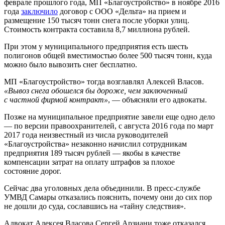
феврале прошлого года, МП «Благоустройство» в ноябре 2016
года
заключило
договор с ООО «Дельта» на прием и
размещение 150 тысяч тонн снега после уборки улиц.
Стоимость контракта составила 8,7 миллиона рублей.
При этом у муниципального предприятия есть шесть
полигонов общей вместимостью более 500 тысяч тонн, куда
можно было вывозить снег бесплатно.
МП «Благоустройство» тогда возглавлял Алексей Власов.
«Вывоз снега обошелся бы дороже, чем заключенный
с частной фирмой контракт»
, — объясняли его адвокаты.
Позже на муниципальное предприятие завели еще одно дело
— по версии правоохранителей, с августа 2016 года по март
2017 года неизвестный из числа руководителей
«Благоустройства» незаконно начислил сотрудникам
предприятия 189 тысяч рублей — якобы в качестве
компенсации затрат на оплату штрафов за плохое
состояние дорог.
Сейчас два уголовных дела объединили. В пресс-службе
УМВД Самары отказались пояснить, почему они до сих пор
не дошли до суда, сославшись на «тайну следствия».
Адвокат Алексея Власова Сергей Арзиани тоже отказался