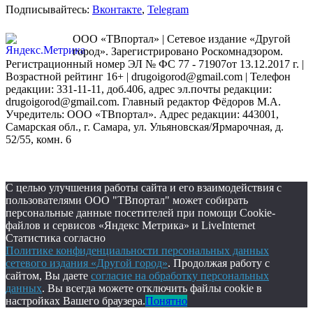
Подписывайтесь:
Вконтакте
,
Telegram
ООО «ТВпортал» | Сетевое издание «Другой
город». Зарегистрировано Роскомнадзором.
Регистрационный номер ЭЛ № ФС 77 - 71907от 13.12.2017 г. |
Возрастной рейтинг 16+ | drugoigorod@gmail.com
| Телефон
редакции: 331-11-11, доб.406, адрес эл.почты редакции:
drugoigorod@gmail.com. Главный редактор Фёдоров М.А.
Учредитель: ООО «ТВпортал». Адрес редакции: 443001,
Самарская обл., г. Самара, ул. Ульяновская/Ярмарочная, д.
52/55, комн. 6
С целью улучшения работы сайта и его взаимодействия с
пользователями ООО "ТВпортал" может собирать
персональные данные посетителей при помощи Cookie-
файлов и сервисов «Яндекс Метрика» и LiveInternet
Статистика согласно
Политике конфиденциальности персональных данных
сетевого издания «Другой город»
. Продолжая работу с
сайтом, Вы даете
согласие на обработку персональных
данных
. Вы всегда можете отключить файлы cookie в
настройках Вашего браузера.
Понятно