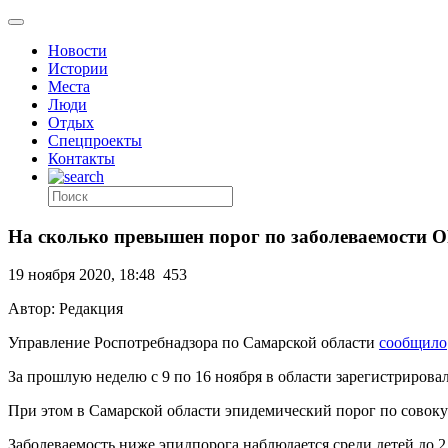
Новости
Истории
Места
Люди
Отдых
Спецпроекты
Контакты
На сколько превышен порог по заболеваемости 
19 ноября 2020, 18:48
453
Автор: Редакция
Управление Роспотребнадзора по Самарской области
сообщило
За прошлую неделю с 9 по 16 ноября в области зарегистрирова
При этом в Самарской области эпидемический порог по совокуп
Заболеваемость ниже эпидпорога наблюдается среди детей до 2 