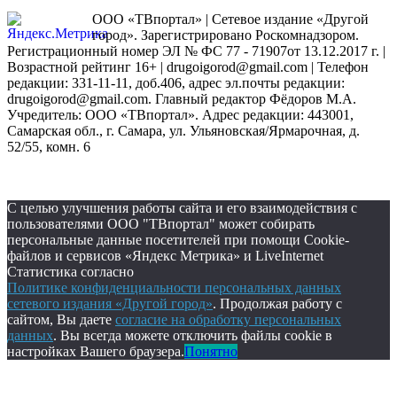
ООО «ТВпортал» | Сетевое издание «Другой
город». Зарегистрировано Роскомнадзором.
Регистрационный номер ЭЛ № ФС 77 - 71907от 13.12.2017 г. |
Возрастной рейтинг 16+ | drugoigorod@gmail.com
| Телефон
редакции: 331-11-11, доб.406, адрес эл.почты редакции:
drugoigorod@gmail.com. Главный редактор Фёдоров М.А.
Учредитель: ООО «ТВпортал». Адрес редакции: 443001,
Самарская обл., г. Самара, ул. Ульяновская/Ярмарочная, д.
52/55, комн. 6
С целью улучшения работы сайта и его взаимодействия с
пользователями ООО "ТВпортал" может собирать
персональные данные посетителей при помощи Cookie-
файлов и сервисов «Яндекс Метрика» и LiveInternet
Статистика согласно
Политике конфиденциальности персональных данных
сетевого издания «Другой город»
. Продолжая работу с
сайтом, Вы даете
согласие на обработку персональных
данных
. Вы всегда можете отключить файлы cookie в
настройках Вашего браузера.
Понятно