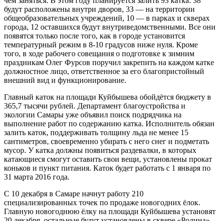
чем заняться. В этом году планируется залить 93 катка: 38
будут расположены внутри дворов, 33 — на территории
общеобразовательных учреждений, 10 — в парках и скверах
города, 12 оставшихся будут внутриведомственными. Все они
появятся только после того, как в городе установится
температурный режим в 8-10 градусов ниже нуля. Кроме
того, в ходе рабочего совещания о подготовке к зимним
праздникам Олег Фурсов поручил закрепить на каждом катке
должностное лицо, ответственное за его благопристойный
внешний вид и функционирование.
Главный каток на площади Куйбышева обойдётся бюджету в
365,7 тысячи рублей. Департамент благоустройства и
экологии Самары уже объявил поиск подрядчика на
выполнение работ по содержанию катка. Исполнитель обязан
залить каток, поддерживать толщину льда не менее 15
сантиметров, своевременно убирать с него снег и подметать
мусор. У катка должны появиться раздевалки, в которых
катающиеся смогут оставить свои вещи, установлены прокат
коньков и пункт питания. Каток будет работать с 1 января по
31 марта 2016 года.
С 10 декабря в Самаре начнут работу 210
специализированных точек по продаже новогодних ёлок.
Главную новогоднюю ёлку на площади Куйбышева установят
20 декабря, остальные будут установлены в сквере «Родина»,