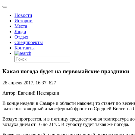
Новости
Истории
Места
Люди
Отдых
Спецпроекты
Контакты
Какая погода будет на первомайские праздники
26 апреля 2017, 16:37
627
Автор: Евгений Нектаркин
В конце недели в Самаре и области наконец-то станет по-весен
вытеснит холодный атмосферный фронт со Средней Волги на 
Воздух прогреется, и в пятницу среднесуточная температура
воздуха днем от 16 до 21°C. В субботу будет такая же погода.
Более долгосрочный и не менее позитивный прогноз можно по