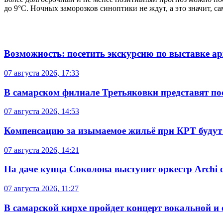
до 9°C. Ночных заморозков синоптики не ждут, а это значит, с
Возможность: посетить экскурсию по выставке а
07 августа 2026, 17:33
В самарском филиале Третьяковки представят п
07 августа 2026, 14:53
Компенсацию за изымаемое жильё при КРТ будут
07 августа 2026, 14:21
На даче купца Соколова выступит оркестр Archi d
07 августа 2026, 11:27
В самарской кирхе пройдет концерт вокальной и