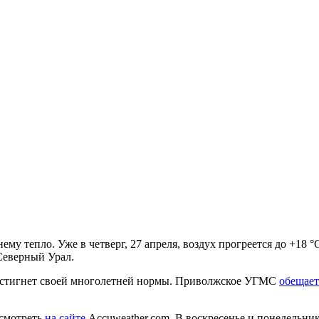
нему тепло. Уже в четверг, 27 апреля, воздух прогреется до +1
Северный Урал.
 достигнет своей многолетней нормы. Приволжское УГМС
обещае
смотреть
на сайте
Accuweather.com. В воскресенье и понедельник