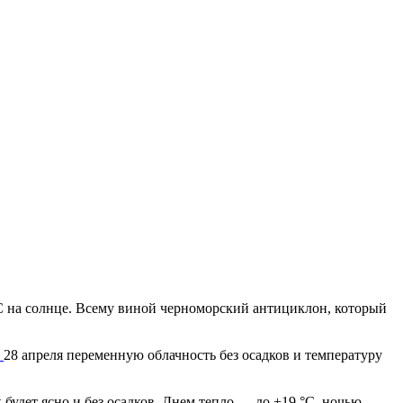
8 °C на солнце. Всему виной черноморский антициклон, который
т
28 апреля переменную облачность без осадков и температуру
 будет ясно и без осадков. Днем тепло — до +19 °C, ночью —