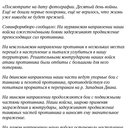
«Посмотрите на дату фотографии. Десятый день войны.
Ещё не дошли первые похоронки, ещё не верилось, что жизнь
уже никогда не будет прежней.
Совинформбюро сообщало: На мурманском направлении наши
войска ожесточёнными боями задерживают продвижение
превосходящих сил противника.
На кексгольмском направлении противник в нескольких местах
перешёл в наступление и пытался углубиться в нашу
территорию. Решительными контрударами наших войск
атаки противника были отбиты с большими для него
потерями.
На двинском направлении наши части ведут упорные бои с
танками и пехотой противника, противодействуя его
попыткам прорваться к переправам на р. Западная Двина.
На минском направлении продолжаются бои с подвижными
частями противника. Наши войска, широко применяя
заграждения и контрудары, задерживают продвижение
танковых частей противника и наносят ему значительное
поражение.
На луцком направлении наши войска остановили наступление