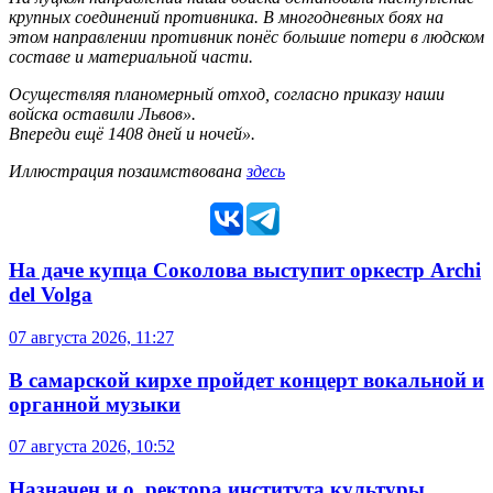
крупных соединений противника. В многодневных боях на
этом направлении противник понёс большие потери в людском
составе и материальной части.
Осуществляя планомерный отход, согласно приказу наши
войска оставили Львов».
Впереди ещё 1408 дней и ночей».
Иллюстрация позаимствована
здесь
На даче купца Соколова выступит оркестр Archi
del Volga
07 августа 2026, 11:27
В самарской кирхе пройдет концерт вокальной и
органной музыки
07 августа 2026, 10:52
Назначен и.о. ректора института культуры