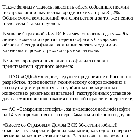
Также филиалу удалось нарастить объем собранных премий
по страхованию имущества юридических лиц на 31,2%.
Общая сумма компенсаций жителям региона за тот же период
превысила 412 млн рублей.
В январе Страховой Дом ВСК отмечает важную дату — 30-
летие с момента открытия первого офиса в Самарской
области. Сегодня филиал компании является одним из
ключевых игроков страхового рынка региона.
В число корпоративных клиентов филиала вошли
представители крупного бизнеса:
— ПАО «ОДК-Кузнецов», ведущее предприятие в России по
разработке, производству, техническому сопровождению в
эксплуатации и ремонту газотурбинных авиационных,
жидкостных ракетных двигателей, газотурбинных установок
для наземного использования в газовой отрасли и энергетике;
— АО «Самараинвестнефть», занимающееся добычей нефти
на 14 месторождениях на севере Самарской области и другие.
«Вместе со Страховым Домом ВСК 30-летний юбилей
отмечает и Самарский филиал компании, как одно из первых
региональных представительств. За эти годы наша команда