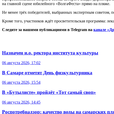
на главной сцене юбилейного «ВолгаФеста» прямо на пляже.
Не менее трёх победителей, выбранных экспертным советом, по
Кроме того, участников ждёт просветительская программа: лек
Следите за нашими публикациями в Telegram на
канале «Др
Назначен и.о. ректора института культуры
06 августа 2026, 17:02
В Самаре отметят День физкультурника
06 августа 2026, 15:54
В «Бутылисте» пройдёт «Тот самый своп»
06 августа 2026, 14:45
Роспотребнадзор: качество воды на самарских п