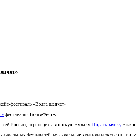
шепчет»
ейс-фестиваль «Волга шепчет».
ле
фестиваля «ВолгаФест».
 всей России, играющих авторскую музыку.
Подать заявку
можно 
музыкальных фестивалей, музыкальные критики и эксперты инду