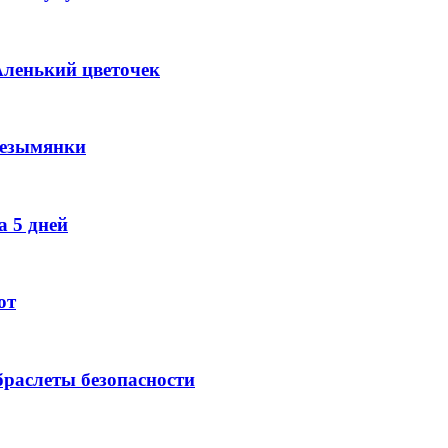
Аленький цветочек
Безымянки
 5 дней
ют
раслеты безопасности