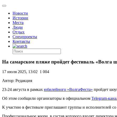
Новости
Истории
Места
Люди
Отдых
Спецпроекты
Контакты
На самарском пляже пройдет фестиваль «Волга 
17 июля 2025, 13:02
1 004
Автор: Редакция
23-24 августа в рамках
юбилейного «ВолгаФеста»
пройдет шоук
Об этом сообщили организаторы в официальном
Telegram-кана
К участию в фестивале приглашают группы и исполнителей со
Профессиональное жюри, в состав которого входят директора 