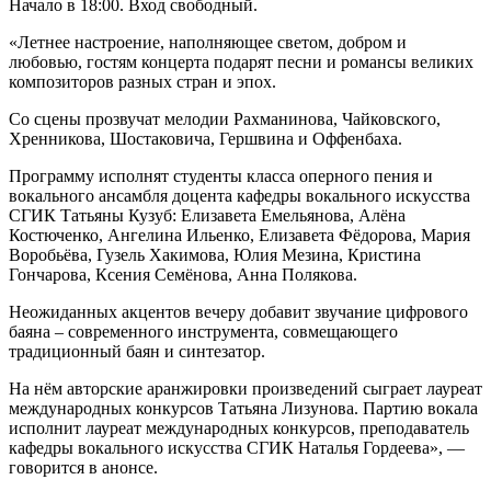
Начало в 18:00. Вход свободный.
«Летнее настроение, наполняющее светом, добром и
любовью, гостям концерта подарят песни и романсы великих
композиторов разных стран и эпох.
Со сцены прозвучат мелодии Рахманинова, Чайковского,
Хренникова, Шостаковича, Гершвина и Оффенбаха.
Программу исполнят студенты класса оперного пения и
вокального ансамбля доцента кафедры вокального искусства
СГИК Татьяны Кузуб: Елизавета Емельянова, Алёна
Костюченко, Ангелина Ильенко, Елизавета Фёдорова, Мария
Воробьёва, Гузель Хакимова, Юлия Мезина, Кристина
Гончарова, Ксения Семёнова, Анна Полякова.
Неожиданных акцентов вечеру добавит звучание цифрового
баяна – современного инструмента, совмещающего
традиционный баян и синтезатор.
На нём авторские аранжировки произведений сыграет лауреат
международных конкурсов Татьяна Лизунова. Партию вокала
исполнит лауреат международных конкурсов, преподаватель
кафедры вокального искусства СГИК Наталья Гордеева», —
говорится в анонсе.