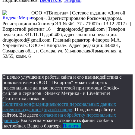
Подписывайтесь:
Вконтакте
,
Telegram
ООО «ТВпортал» | Сетевое издание «Другой
город». Зарегистрировано Роскомнадзором.
Регистрационный номер ЭЛ № ФС 77 - 71907от 13.12.2017 г. |
Возрастной рейтинг 16+ | drugoigorod@gmail.com
| Телефон
редакции: 331-11-11, доб.406, адрес эл.почты редакции:
drugoigorod@gmail.com. Главный редактор Фёдоров М.А.
Учредитель: ООО «ТВпортал». Адрес редакции: 443001,
Самарская обл., г. Самара, ул. Ульяновская/Ярмарочная, д.
52/55, комн. 6
С целью улучшения работы сайта и его взаимодействия с
пользователями ООО "ТВпортал" может собирать
персональные данные посетителей при помощи Cookie-
файлов и сервисов «Яндекс Метрика» и LiveInternet
Статистика согласно
Политике конфиденциальности персональных данных
сетевого издания «Другой город»
. Продолжая работу с
сайтом, Вы даете
согласие на обработку персональных
данных
. Вы всегда можете отключить файлы cookie в
настройках Вашего браузера.
Понятно