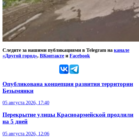
Следите за нашими публикациями в Telegram на
канале
«Другой город»
,
ВКонтакте
и
Facebook
Опубликована концепция развития территории
Безымянки
05 августа 2026, 17:40
Перекрытие улицы Красноармейской продлили
на 5 дней
05 августа 2026, 12:06