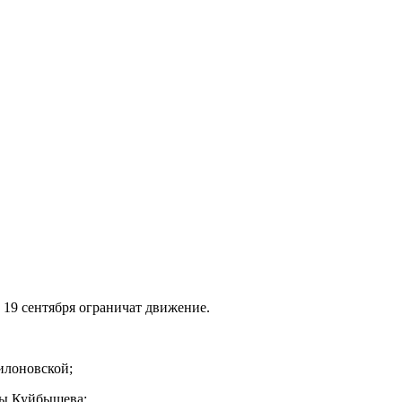
 19 сентября ограничат движение.
илоновской;
цы Куйбышева;