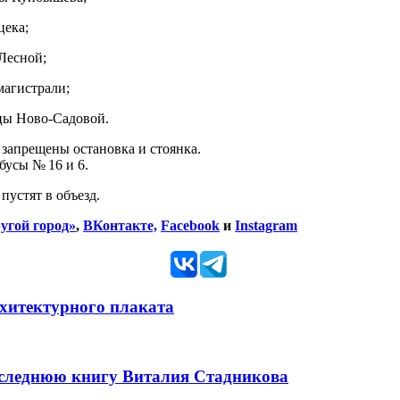
цека;
Лесной;
магистрали;
цы Ново-Садовой.
т запрещены остановка и стоянка.
йбусы № 16 и 6.
 пустят в объезд.
угой город»
,
ВКонтакте,
Facebook
и
Instagram
рхитектурного плаката
оследнюю книгу Виталия Стадникова