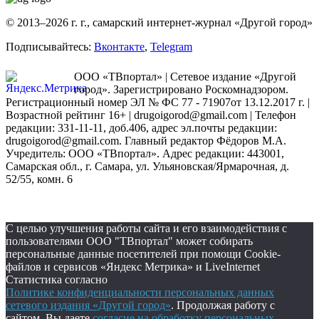
© 2013–2026 г. г., самарский интернет-журнал «Другой город»
Подписывайтесь:
Вконтакте
,
Telegram
ООО «ТВпортал» | Сетевое издание «Другой
город». Зарегистрировано Роскомнадзором.
Регистрационный номер ЭЛ № ФС 77 - 71907от 13.12.2017 г. |
Возрастной рейтинг 16+ | drugoigorod@gmail.com
| Телефон
редакции: 331-11-11, доб.406, адрес эл.почты редакции:
drugoigorod@gmail.com. Главный редактор Фёдоров М.А.
Учредитель: ООО «ТВпортал». Адрес редакции: 443001,
Самарская обл., г. Самара, ул. Ульяновская/Ярмарочная, д.
52/55, комн. 6
С целью улучшения работы сайта и его взаимодействия с
пользователями ООО "ТВпортал" может собирать
персональные данные посетителей при помощи Cookie-
файлов и сервисов «Яндекс Метрика» и LiveInternet
Статистика согласно
Политике конфиденциальности персональных данных
сетевого издания «Другой город»
. Продолжая работу с
сайтом, Вы даете
согласие на обработку персональных