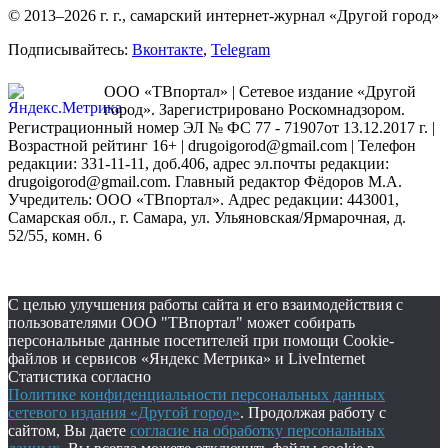
© 2013–2026 г. г., самарский интернет-журнал «Другой город»
Подписывайтесь:
Вконтакте
,
Telegram
ООО «ТВпортал» | Сетевое издание «Другой
город». Зарегистрировано Роскомнадзором.
Регистрационный номер ЭЛ № ФС 77 - 71907от 13.12.2017 г. |
Возрастной рейтинг 16+ | drugoigorod@gmail.com
| Телефон
редакции: 331-11-11, доб.406, адрес эл.почты редакции:
drugoigorod@gmail.com. Главный редактор Фёдоров М.А.
Учредитель: ООО «ТВпортал». Адрес редакции: 443001,
Самарская обл., г. Самара, ул. Ульяновская/Ярмарочная, д.
52/55, комн. 6
С целью улучшения работы сайта и его взаимодействия с
пользователями ООО "ТВпортал" может собирать
персональные данные посетителей при помощи Cookie-
файлов и сервисов «Яндекс Метрика» и LiveInternet
Статистика согласно
Политике конфиденциальности персональных данных
сетевого издания «Другой город»
. Продолжая работу с
сайтом, Вы даете
согласие на обработку персональных