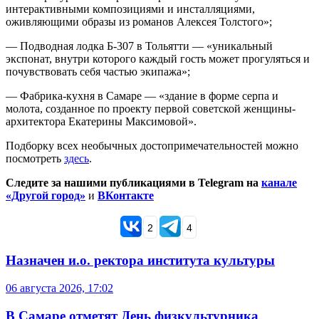
интерактивными композициями и инсталляциями,
оживляющими образы из романов Алексея Толстого»;
— Подводная лодка Б-307 в Тольятти — «уникальный
экспонат, внутри которого каждый гость может прогуляться и
почувствовать себя частью экипажа»;
— Фабрика-кухня в Самаре — «здание в форме серпа и
молота, созданное по проекту первой советской женщины-
архитектора Екатерины Максимовой».
Подборку всех необычных достопримечательностей можно
посмотреть
здесь
.
Следите за нашими публикациями в Telegram на
канале
«Другой город»
и
ВКонтакте
2
4
Назначен и.о. ректора института культуры
06 августа 2026, 17:02
В Самаре отметят День физкультурника