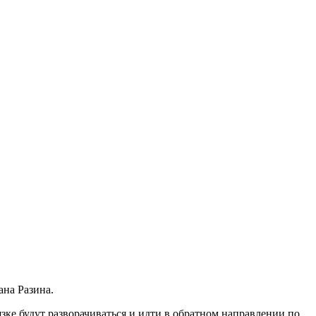
ана Разина.
ке будут разворачиваться и идти в обратном направлении по