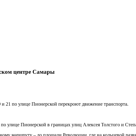
еском центре Самары
 и 21 по улице Пионерской перекроют движение транспорта.
ь по улице Пионерской в границах улиц Алексея Толстого и Степ
ому маршруту – до площади Революции, где на кольцевой развяз