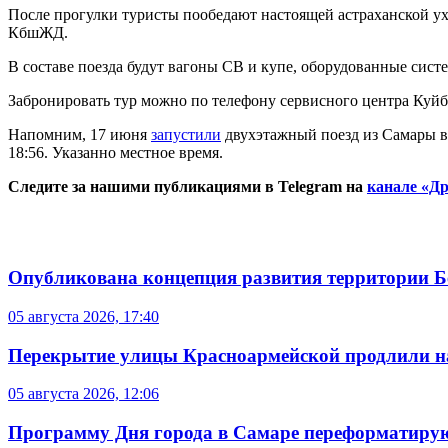
После прогулки туристы пообедают настоящей астраханской ух
КбшЖД.
В составе поезда будут вагоны СВ и купе, оборудованные сист
Забронировать тур можно по телефону сервисного центра Куй
Напомним, 17 июня
запустили
двухэтажный поезд из Самары в А
18:56.
Указанно местное время.
Следите за нашими публикациями в Telegram на
канале «Др
Опубликована концепция развития территории 
05 августа 2026, 17:40
Перекрытие улицы Красноармейской продлили на
05 августа 2026, 12:06
Программу Дня города в Самаре переформатиру