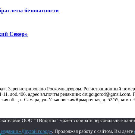
раслеты безопасности
кий Север»
». Зарегистрировано Роскомнадзором. Регистрационный номер ЭЛ
1-11, доб.406, адрес эл.почты редакции: drugoigorod@gmail.com
 обл., г. Самара, ул. Ульяновская/Ярмарочная, д. 52/55, комн. 
ьзователями ООО "ТВпортал" может собирать персональные данн
 издания «Другой город»
. Продолжая работу с сайтом, Вы даете