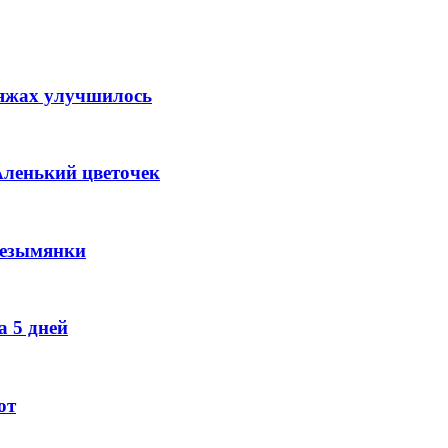
ляжах улучшилось
Аленький цветочек
Безымянки
 5 дней
ют