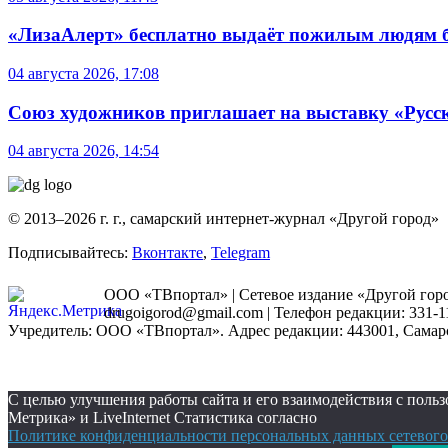
«ЛизаАлерт» бесплатно выдаёт пожилым людям б
04 августа 2026, 17:08
Союз художников приглашает на выставку «Русс
04 августа 2026, 14:54
© 2013–2026 г. г., самарский интернет-журнал «Другой город»
Подписывайтесь:
Вконтакте
,
Telegram
ООО «ТВпортал» | Сетевое издание «Другой город
drugoigorod@gmail.com
| Телефон редакции: 331-1
Учредитель: ООО «ТВпортал». Адрес редакции: 443001, Самарская
С целью улучшения работы сайта и его взаимодействия с пол
Метрика» и LiveInternet Статистика согласно
Политике конфиденциальности персональных данных сетевого