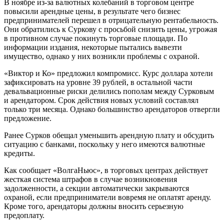
В ноябре из-за валютных колебаний в торговом центре
повысили арендные цены, в результате чего бизнес
предпринимателей перешел в отрицательную рентабельность.
Они обратились к Суркову с просьбой снизить цены, угрожая
в противном случае покинуть торговые площади. По
информации издания, некоторые пытались вывезти
имущество, однако у них возникли проблемы с охраной.
«Виктор и Ко» предложил компромисс. Курс доллара хотели
зафиксировать на уровне 39 рублей, в остальной части
девальвационные риски делились пополам между Сурковым
и арендатором. Срок действия новых условий составлял
только три месяца. Однако большинство арендаторов отвергли
предложение.
Ранее Сурков обещал уменьшить арендную плату и обсудить
ситуацию с банками, поскольку у него имеются валютные
кредиты.
Как сообщает «ВолгаНьюс», в торговых центрах действует
жесткая система штрафов в случае возникновения
задолженности, а секции автоматически закрываются
охраной, если предприниматели вовремя не оплатят аренду.
Кроме того, арендаторы должны вносить серьезную
предоплату.