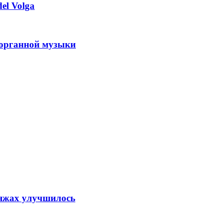
el Volga
 органной музыки
ляжах улучшилось