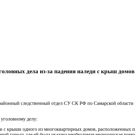
уголовных дела из-за падения наледи с крыш домов
жрайонный следственный отдел СУ СК РФ по Самарской области 
 уголовному делу:
аледи с крыши одного из многоквартирных домов, расположенных
ний города, где ей была оказана необходимая медицинская помо