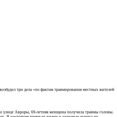
возбудил три дела «по фактам травмирования местных жителей
 по улице Авроры, 69-летняя женщина получила травмы головы.
щь. В настоящее время ее жизни и здоровью ничего не