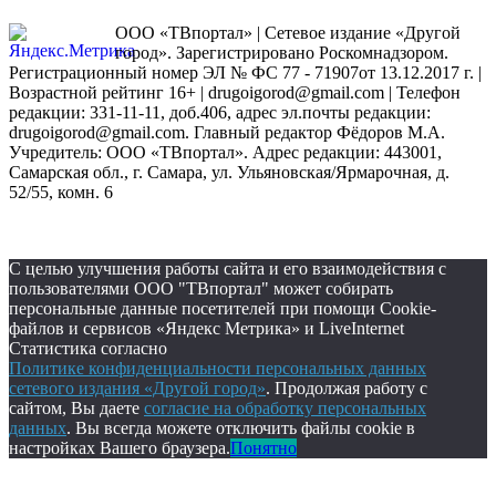
ООО «ТВпортал» | Сетевое издание «Другой
город». Зарегистрировано Роскомнадзором.
Регистрационный номер ЭЛ № ФС 77 - 71907от 13.12.2017 г. |
Возрастной рейтинг 16+ | drugoigorod@gmail.com
| Телефон
редакции: 331-11-11, доб.406, адрес эл.почты редакции:
drugoigorod@gmail.com. Главный редактор Фёдоров М.А.
Учредитель: ООО «ТВпортал». Адрес редакции: 443001,
Самарская обл., г. Самара, ул. Ульяновская/Ярмарочная, д.
52/55, комн. 6
С целью улучшения работы сайта и его взаимодействия с
пользователями ООО "ТВпортал" может собирать
персональные данные посетителей при помощи Cookie-
файлов и сервисов «Яндекс Метрика» и LiveInternet
Статистика согласно
Политике конфиденциальности персональных данных
сетевого издания «Другой город»
. Продолжая работу с
сайтом, Вы даете
согласие на обработку персональных
данных
. Вы всегда можете отключить файлы cookie в
настройках Вашего браузера.
Понятно