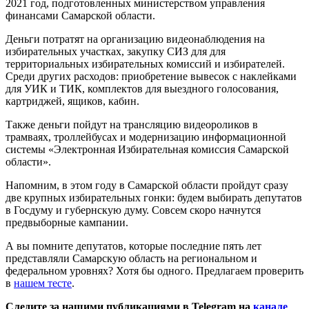
2021 год, подготовленных министерством управления
финансами Самарской области.
Деньги потратят на организацию видеонаблюдения на
избирательных участках, закупку СИЗ для для
территориальных избирательных комиссий и избирателей.
Среди других расходов: приобретение вывесок с наклейками
для УИК и ТИК, комплектов для выездного голосования,
картриджей, ящиков, кабин.
Также деньги пойдут на трансляцию видеороликов в
трамваях, троллейбусах и модернизацию информационной
системы «Электронная Избирательная комиссия Самарской
области».
Напомним, в этом году в Самарской области пройдут сразу
две крупных избирательных гонки: будем выбирать депутатов
в Госдуму и губернскую думу. Совсем скоро начнутся
предвыборные кампании.
А вы помните депутатов, которые последние пять лет
представляли Самарскую область на региональном и
федеральном уровнях? Хотя бы одного. Предлагаем проверить
в
нашем тесте
.
Следите за нашими публикациями в Telegram на
канале