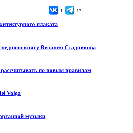
1
17
рхитектурного плаката
оследнюю книгу Виталия Стадникова
 рассчитывать по новым правилам
el Volga
 органной музыки