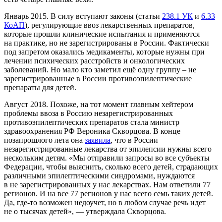
Январь 2015. В силу вступают законы (статьи
238.1 УК
и
6.33
КоАП
), регулирующие ввоз лекарственных препаратов,
которые прошли клинические испытания и применяются
на практике, но не зарегистрированы в России. Фактически
под запретом оказались медикаменты, которые нужны при
лечении психических расстройств и онкологических
заболеваний. Но мало кто заметил ещё одну группу – не
зарегистрированные в России противоэпилептические
препараты для детей.
Август 2018. Похоже, на тот момент главным хейтером
проблемы ввоза в Россию незарегистрированных
противоэпилептических препаратов стала министр
здравоохранения РФ Вероника Скворцова. В конце
позапрошлого лета она
заявила
, что в России
незарегистрированные лекарства от эпилепсии нужны всего
нескольким детям. «Мы отправили запросы во все субъекты
Федерации, чтобы выяснить, сколько всего детей, страдающих
различными эпилептическими синдромами, нуждаются
в не зарегистрированных у нас лекарствах. Нам ответили 77
регионов. И на все 77 регионов у нас всего семь таких детей.
Да, где-то возможен недоучет, но в любом случае речь идет
не о тысячах детей», — утверждала Скворцова.