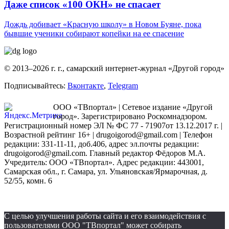
Даже список «100 ОКН» не спасает
Дождь добивает «Красную школу» в Новом Буяне, пока
бывшие ученики собирают копейки на ее спасение
© 2013–2026 г. г., самарский интернет-журнал «Другой город»
Подписывайтесь:
Вконтакте
,
Telegram
ООО «ТВпортал» | Сетевое издание «Другой
город». Зарегистрировано Роскомнадзором.
Регистрационный номер ЭЛ № ФС 77 - 71907от 13.12.2017 г. |
Возрастной рейтинг 16+ | drugoigorod@gmail.com
| Телефон
редакции: 331-11-11, доб.406, адрес эл.почты редакции:
drugoigorod@gmail.com. Главный редактор Фёдоров М.А.
Учредитель: ООО «ТВпортал». Адрес редакции: 443001,
Самарская обл., г. Самара, ул. Ульяновская/Ярмарочная, д.
52/55, комн. 6
С целью улучшения работы сайта и его взаимодействия с
пользователями ООО "ТВпортал" может собирать