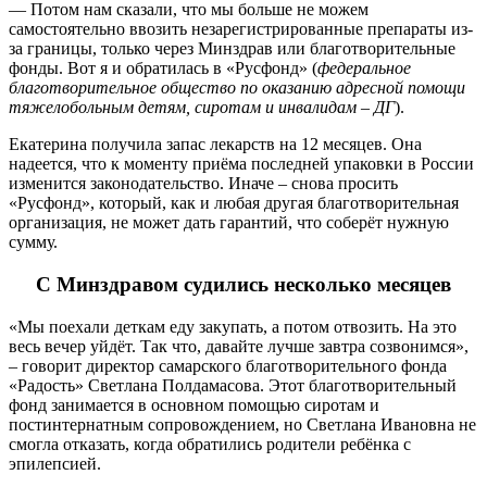
— Потом нам сказали, что мы больше не можем
самостоятельно ввозить незарегистрированные препараты из-
за границы, только через Минздрав или благотворительные
фонды. Вот я и обратилась в «Русфонд» (
федеральное
благотворительное общество по оказанию адресной помощи
тяжелобольным детям, сиротам и инвалидам – ДГ
).
Екатерина получила запас лекарств на 12 месяцев. Она
надеется, что к моменту приёма последней упаковки в России
изменится законодательство. Иначе – снова просить
«Русфонд», который, как и любая другая благотворительная
организация, не может дать гарантий, что соберёт нужную
сумму.
С Минздравом судились несколько месяцев
«Мы поехали деткам еду закупать, а потом отвозить. На это
весь вечер уйдёт. Так что, давайте лучше завтра созвонимся»,
– говорит директор самарского благотворительного фонда
«Радость» Светлана Полдамасова. Этот благотворительный
фонд занимается в основном помощью сиротам и
постинтернатным сопровождением, но Светлана Ивановна не
смогла отказать, когда обратились родители ребёнка с
эпилепсией.