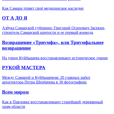
Как Самара теряет своё медицинское наследие
ОТ А ДО Я
Азбука Самарской губернии: Григорий Осипович Засекин,
строитель Самарской крепости и ее первый воевода
Возвращение «Триумфа», или Триумфальное
возвращение
На улице Куйбышева восстанавливают историческое здание
РУКОЙ МАСТЕРА
Между Самарой и Куйбышевом: 20 главных работ
архитектора Петра Щербачева в 30 фотографиях
Всем миром
Как в Павловке восстанавливают старейший деревянный
храм области