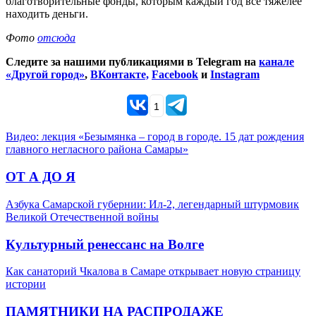
благотворительные фонды, которым каждый год всё тяжелее
находить деньги.
Фото
отсюда
Следите за нашими публикациями в Telegram на
канале
«Другой город»
,
ВКонтакте,
Facebook
и
Instagram
1
Видео: лекция «Безымянка – город в городе. 15 дат рождения
главного негласного района Самары»
ОТ А ДО Я
Азбука Самарской губернии: Ил-2, легендарный штурмовик
Великой Отечественной войны
Культурный ренессанс на Волге
Как санаторий Чкалова в Самаре открывает новую страницу
истории
ПАМЯТНИКИ НА РАСПРОДАЖЕ