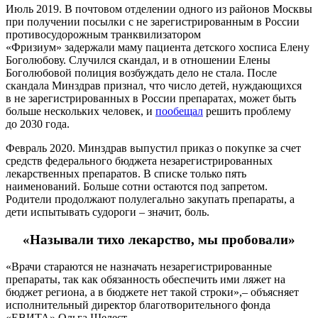
Июль 2019. В почтовом отделении одного из районов Москвы
при получении посылки с не зарегистрированным в России
противосудорожным транквилизатором
«Фризиум» задержали маму пациента детского хосписа Елену
Боголюбову. Случился скандал, и в отношении Елены
Боголюбовой полиция возбуждать дело не стала. После
скандала Минздрав признал, что число детей, нуждающихся
в не зарегистрированных в России препаратах, может быть
больше нескольких человек, и
пообещал
решить проблему
до 2030 года.
Февраль 2020. Минздрав выпустил приказ о покупке за счет
средств федерального бюджета незарегистрированных
лекарственных препаратов. В списке только пять
наименований. Больше сотни остаются под запретом.
Родители продолжают полулегально закупать препараты, а
дети испытывать судороги – значит, боль.
«Называли тихо лекарство, мы пробовали»
«Врачи стараются не назначать незарегистрированные
препараты, так как обязанность обеспечить ими ляжет на
бюджет региона, а в бюджете нет такой строки»,– объясняет
исполнительный директор благотворительного фонда
«ЕВИТА» Ольга Шелест.