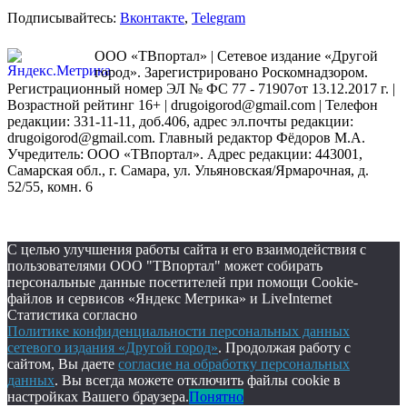
Подписывайтесь:
Вконтакте
,
Telegram
ООО «ТВпортал» | Сетевое издание «Другой
город». Зарегистрировано Роскомнадзором.
Регистрационный номер ЭЛ № ФС 77 - 71907от 13.12.2017 г. |
Возрастной рейтинг 16+ | drugoigorod@gmail.com
| Телефон
редакции: 331-11-11, доб.406, адрес эл.почты редакции:
drugoigorod@gmail.com. Главный редактор Фёдоров М.А.
Учредитель: ООО «ТВпортал». Адрес редакции: 443001,
Самарская обл., г. Самара, ул. Ульяновская/Ярмарочная, д.
52/55, комн. 6
С целью улучшения работы сайта и его взаимодействия с
пользователями ООО "ТВпортал" может собирать
персональные данные посетителей при помощи Cookie-
файлов и сервисов «Яндекс Метрика» и LiveInternet
Статистика согласно
Политике конфиденциальности персональных данных
сетевого издания «Другой город»
. Продолжая работу с
сайтом, Вы даете
согласие на обработку персональных
данных
. Вы всегда можете отключить файлы cookie в
настройках Вашего браузера.
Понятно