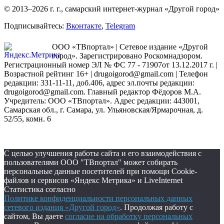
© 2013–2026 г. г., самарский интернет-журнал «Другой город»
Подписывайтесь:
Вконтакте
,
Telegram
ООО «ТВпортал» | Сетевое издание «Другой
город». Зарегистрировано Роскомнадзором.
Регистрационный номер ЭЛ № ФС 77 - 71907от 13.12.2017 г. |
Возрастной рейтинг 16+ | drugoigorod@gmail.com
| Телефон
редакции: 331-11-11, доб.406, адрес эл.почты редакции:
drugoigorod@gmail.com. Главный редактор Фёдоров М.А.
Учредитель: ООО «ТВпортал». Адрес редакции: 443001,
Самарская обл., г. Самара, ул. Ульяновская/Ярмарочная, д.
52/55, комн. 6
С целью улучшения работы сайта и его взаимодействия с
пользователями ООО "ТВпортал" может собирать
персональные данные посетителей при помощи Cookie-
файлов и сервисов «Яндекс Метрика» и LiveInternet
Статистика согласно
Политике конфиденциальности персональных данных
сетевого издания «Другой город»
. Продолжая работу с
сайтом, Вы даете
согласие на обработку персональных