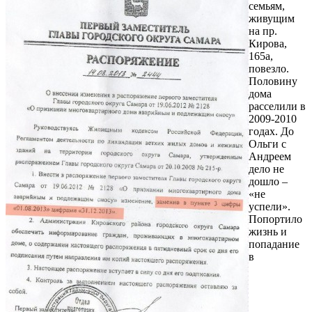
семьям,
живущим
на пр.
Кирова,
165а,
повезло.
Половину
дома
расселили в
2009-2010
годах. До
Ольги с
Андреем
дело не
дошло –
«не
успели».
Попортило
жизнь и
попадание
в