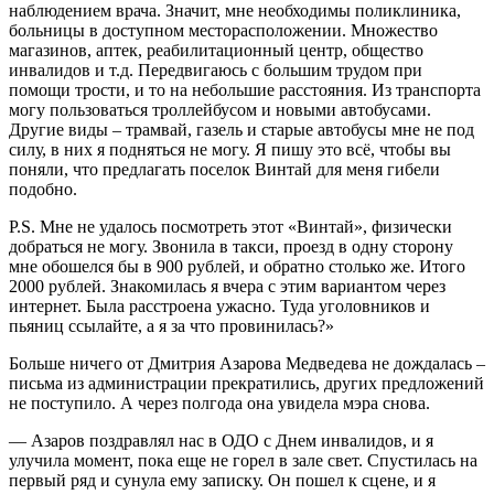
наблюдением врача. Значит, мне необходимы поликлиника,
больницы в доступном месторасположении. Множество
магазинов, аптек, реабилитационный центр, общество
инвалидов и т.д. Передвигаюсь с большим трудом при
помощи трости, и то на небольшие расстояния. Из транспорта
могу пользоваться троллейбусом и новыми автобусами.
Другие виды – трамвай, газель и старые автобусы мне не под
силу, в них я подняться не могу. Я пишу это всё, чтобы вы
поняли, что предлагать поселок Винтай для меня гибели
подобно.
P.S. Мне не удалось посмотреть этот «Винтай», физически
добраться не могу. Звонила в такси, проезд в одну сторону
мне обошелся бы в 900 рублей, и обратно столько же. Итого
2000 рублей. Знакомилась я вчера с этим вариантом через
интернет. Была расстроена ужасно. Туда уголовников и
пьяниц ссылайте, а я за что провинилась?»
Больше ничего от Дмитрия Азарова Медведева не дождалась –
письма из администрации прекратились, других предложений
не поступило. А через полгода она увидела мэра снова.
— Азаров поздравлял нас в ОДО с Днем инвалидов, и я
улучила момент, пока еще не горел в зале свет. Спустилась на
первый ряд и сунула ему записку. Он пошел к сцене, и я