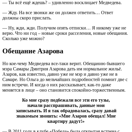
— Ты всё ещё ждешь? – удивленно восклицает Медведева.
— Жду. На все звонки же он должен ответить… Ответ
должны скоро прислать.
— Ну, жди, жди. Получим опять отписки… Я никому уже не
верю. Что ни год – новые сроки расселения, новые обещания.
Сколько уже можно?
Обещание Азарова
Но кое-чему Медведева все-таки верит. Обещанию бывшего
мэра Самары Дмитрия Азарова дать им нормальное жильё.
Азаров, как известно, давно уже не мэр и давно уже не в
Самаре. Но Ольга до мельчайших подробностей помнит две с
ним встречи. И когда о них рассказывает, как-то даже
меняется в лице – оно становится спокойно-торжественным.
Ко мне сразу подбежали все эти его тузы,
начали расспрашивать, данные мои
записывать. И я так обрадовалась, сразу давай
знакомым звонить: «Мне Азаров обещал! Мне
квартиру дадут!»
— В 2011 году в клубе «Победа» была открытая встреча с