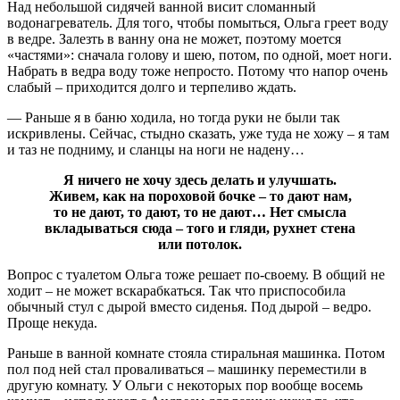
Над небольшой сидячей ванной висит сломанный
водонагреватель. Для того, чтобы помыться, Ольга греет воду
в ведре. Залезть в ванну она не может, поэтому моется
«частями»: сначала голову и шею, потом, по одной, моет ноги.
Набрать в ведра воду тоже непросто. Потому что напор очень
слабый – приходится долго и терпеливо ждать.
— Раньше я в баню ходила, но тогда руки не были так
искривлены. Сейчас, стыдно сказать, уже туда не хожу – я там
и таз не подниму, и сланцы на ноги не надену…
Я ничего не хочу здесь делать и улучшать.
Живем, как на пороховой бочке – то дают нам,
то не дают, то дают, то не дают… Нет смысла
вкладываться сюда – того и гляди, рухнет стена
или потолок.
Вопрос с туалетом Ольга тоже решает по-своему. В общий не
ходит – не может вскарабкаться. Так что приспособила
обычный стул с дырой вместо сиденья. Под дырой – ведро.
Проще некуда.
Раньше в ванной комнате стояла стиральная машинка. Потом
пол под ней стал проваливаться – машинку переместили в
другую комнату. У Ольги с некоторых пор вообще восемь