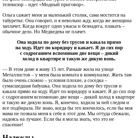
телевизор – идет «Модный приговор».
Ольга сажает меня за маленький столик, сама мостится на
табуретке. Она говорит, и я невольно жду, когда же женщина
заплачет. Когда вокруг одни ужасы и безнадега, плакать –
обычное дело. Но Медведева не плачет.
Она ходила по дому без трусов и какала прямо
на ходу. Идет по коридору и какает. Я до сих пор
с содроганием вспоминаю две вещи – дикий
холод в квартире и такую же дикую вонь.
— В этом доме я живу 15 лет. Раньше жила на улице
Металлистов – у меня была комната в коммуналке. Жить там
было очень сложно – условия плохие, а соседка –
сумасшедшая бабушка. Она ходила по дому без трусов и
какала прямо на ходу. Идет по коридору и какает. Я до сих пор
с содроганием вспоминаю две вещи – дикий холод в квартире
и такую же дикую вонь. Я, конечно, ходила за ней следом и
все подбирала. Не знаю, когда бы это кончилось, если бы моя
мама не позвала меня к себе в этот дом. Мы оттуда сбежали,
надеясь на лучшее. Если бы я могла знать, что это не
спасение!
Надежды