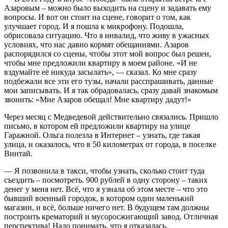
Азаровым – можно было выходить на сцену и задавать ему
вопросы. И вот он стоит на сцене, говорит о том, как
улучшает город. И я пошла к микрофону. Подошла,
обрисовала ситуацию. Что я инвалид, что живу в ужасных
условиях, что нас давно кормят обещаниями. Азаров
распорядился со сцены, чтобы этот мой вопрос был решен,
чтобы мне предложили квартиру в моем районе. «И не
вздумайте её никуда засылать», — сказал. Ко мне сразу
подбежали все эти его тузы, начали расспрашивать, данные
мои записывать. И я так обрадовалась, сразу давай знакомым
звонить: «Мне Азаров обещал! Мне квартиру дадут!»
Через месяц с Медведевой действительно связались. Пришло
письмо, в котором ей предложили квартиру на улице
Гаражной. Ольга полезла в Интернет – узнать, где такая
улица, и оказалось, что в 50 километрах от города, в поселке
Винтай.
— Я позвонила в такси, чтобы узнать, сколько стоит туда
съездить – посмотреть. 900 рублей в одну сторону – таких
денег у меня нет. Всё, что я узнала об этом месте – что это
бывший военный городок, в котором один маленький
магазин, и всё, больше ничего нет. В будущем там должны
построить крематорий и мусоросжигающий завод. Отличная
перспектива! Надо понимать, что я отказалась.