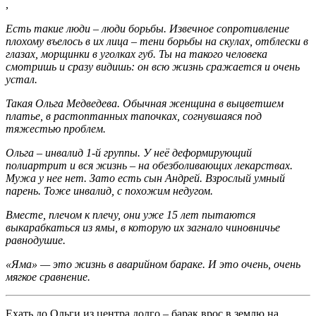
,
Есть такие люди – люди борьбы. Извечное сопротивление
плохому въелось в их лица – тени борьбы на скулах, отблески в
глазах, морщинки в уголках губ. Ты на такого человека
смотришь и сразу видишь: он всю жизнь сражается и очень
устал.
Такая Ольга Медведева. Обычная женщина в выцветшем
платье, в растоптанных тапочках, согнувшаяся под
тяжестью проблем.
Ольга – инвалид 1-й группы. У неё деформирующий
полиартрит и вся жизнь – на обезболивающих лекарствах.
Мужа у нее нет. Зато есть сын Андрей. Взрослый умный
парень. Тоже инвалид, с похожим недугом.
Вместе, плечом к плечу, они уже 15 лет пытаются
выкарабкаться из ямы, в которую их загнало чиновничье
равнодушие.
«Яма» — это жизнь в аварийном бараке. И это очень, очень
мягкое сравнение.
Ехать до Ольги из центра долго – барак врос в землю на