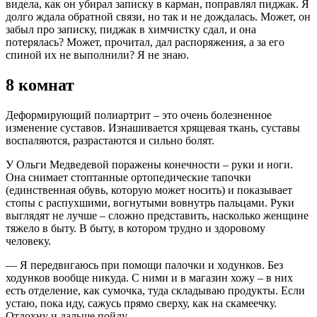
видела, как он убирал записку в карман, поправлял пиджак. Я
долго ждала обратной связи, но так и не дождалась. Может, он
забыл про записку, пиджак в химчистку сдал, и она
потерялась? Может, прочитал, дал распоряжения, а за его
спиной их не выполнили? Я не знаю.
8 комнат
Деформирующий полиартрит – это очень болезненное
изменение суставов. Изнашивается хрящевая ткань, суставы
воспаляются, разрастаются и сильно болят.
У Ольги Медведевой поражены конечности – руки и ноги.
Она снимает стоптанные ортопедические тапочки
(единственная обувь, которую может носить) и показывает
стопы с распухшими, вогнутыми вовнутрь пальцами. Руки
выглядят не лучше – сложно представить, насколько женщине
тяжело в быту. В быту, в котором трудно и здоровому
человеку.
— Я передвигаюсь при помощи палочки и ходунков. Без
ходунков вообще никуда. С ними и в магазин хожу – в них
есть отделение, как сумочка, туда складываю продукты. Если
устаю, пока иду, сажусь прямо сверху, как на скамеечку.
Отдохну и дальше пойду.