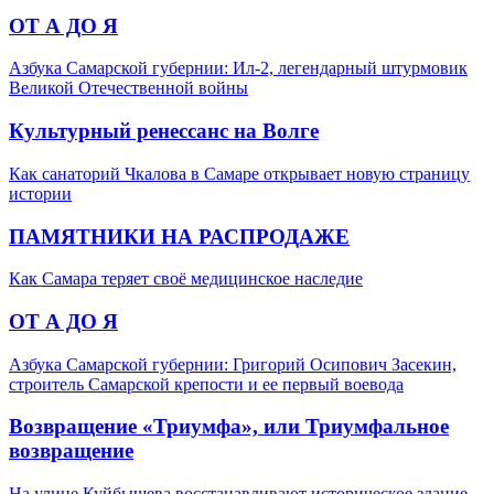
ОТ А ДО Я
Азбука Самарской губернии: Ил-2, легендарный штурмовик
Великой Отечественной войны
Культурный ренессанс на Волге
Как санаторий Чкалова в Самаре открывает новую страницу
истории
ПАМЯТНИКИ НА РАСПРОДАЖЕ
Как Самара теряет своё медицинское наследие
ОТ А ДО Я
Азбука Самарской губернии: Григорий Осипович Засекин,
строитель Самарской крепости и ее первый воевода
Возвращение «Триумфа», или Триумфальное
возвращение
На улице Куйбышева восстанавливают историческое здание