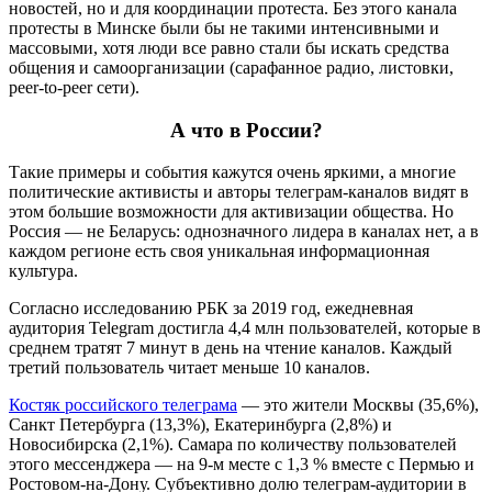
новостей, но и для координации протеста. Без этого канала
протесты в Минске были бы не такими интенсивными и
массовыми, хотя люди все равно стали бы искать средства
общения и самоорганизации (сарафанное радио, листовки,
peer-to-peer сети).
А что в России?
Такие примеры и события кажутся очень яркими, а многие
политические активисты и авторы телеграм-каналов видят в
этом большие возможности для активизации общества. Но
Россия — не Беларусь: однозначного лидера в каналах нет, а в
каждом регионе есть своя уникальная информационная
культура.
Согласно исследованию РБК за 2019 год, ежедневная
аудитория Telegram достигла 4,4 млн пользователей, которые в
среднем тратят 7 минут в день на чтение каналов. Каждый
третий пользователь читает меньше 10 каналов.
Костяк российского телеграм
а
— это жители Москвы (35,6%),
Санкт Петербурга (13,3%), Екатеринбурга (2,8%) и
Новосибирска (2,1%). Самара по количеству пользователей
этого мессенджера — на 9-м месте с 1,3 % вместе с Пермью и
Ростовом-на-Дону. Субъективно долю телеграм-аудитории в