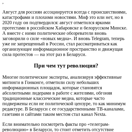
,
Август для россиян ассоциируется всегда с происшествиями,
катастрофами и плохими новостями. Миф это или нет, но в
2020 году он подтвердился: август отметился яркими
протестами в российском Хабаровске и белорусском Минске.
А вместе с ними политические обозреватели вновь
заговорили о силе «новых медиа». И вновь Telegram, теперь
уже не запрещенный в России, стал рассматриваться как
организующее информационное пространство и движущая
сила протестов — на этот раз в Беларуси.
При чем тут революция?
Многие политические эксперты, анализируя эффективные
митинги в Гонконге, отметили силу небольших
информационных площадок, которые становятся
абсолютными лидерами в работе с жителями, обгоняя
традиционные классические медиа, которые часто
подвержены если не политической цензуре, то как минимум
редактуре. В Беларуси с ее государственными ТВ-каналами,
газетами и сайтами таким местом стал канал Nexta.
Если внимательно посмотреть факты про «телеграм-
революцию» в Беларуси, то стоит отметить отсутствие