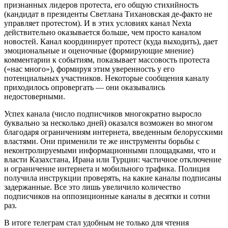
признанных лидеров протеста, его общую стихийность
(кандидат в президенты Светлана Тихановская де-факто не
управляет протестом). И в этих условиях канал Nexta
действительно оказывается больше, чем просто каналом
новостей. Канал координирует протест (куда выходить), дает
эмоциональные и оценочные (формирующие мнение)
комментарии к событиям, показывает массовость протеста
(«нас много»), формируя этим уверенность у его
потенциальных участников. Некоторые сообщения каналу
приходилось опровергать — они оказывались
недостоверными.
Успех канала (число подписчиков многократно выросло
буквально за несколько дней) оказался возможен во многом
благодаря ограничениям интернета, введенным белорусскими
властями. Они применили те же инструменты борьбы с
неконтролируемыми информационными площадками, что и
власти Казахстана, Ирана или Турции: частичное отключение
и ограничение интернета и мобильного трафика. Полиция
получила инструкции проверять, на какие каналы подписаны
задержанные. Все это лишь увеличило количество
подписчиков на оппозиционные каналы в десятки и сотни
раз.
В итоге телеграм стал удобным не только для чтения