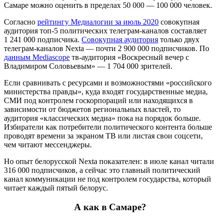
Самаре можно оценить в пределах 50 000 — 100 000 человек.
Согласно
рейтингу Медиалогии за июль 2020
совокупная
аудитория топ-5 политических телеграм-каналов составляет
1 241 000 подписчика.
Совокупная аудитория
только двух
телеграм-каналов Nexta — почти 2 900 000 подписчиков. По
данным Mediascope
тв-аудитория «Воскресный вечер с
Владимиром Соловьевым» — 1 704 000 зрителей.
Если сравнивать с ресурсами и возможностями «российского
министерства правды», куда входят государственные медиа,
СМИ под контролем госкорпораций или находящихся в
зависимости от бюджетов региональных властей, то
аудитория «классических медиа» пока на порядок больше.
Избиратели как потребители политического контента больше
проводят времени за экраном ТВ или листая свои соцсети,
чем читают мессенджеры.
Но опыт белорусской Nexta показателен: в июле канал читали
316 000 подписчиков, а сейчас это главный политический
канал коммуникации не под контролем государства, который
читает каждый пятый белорус.
А как в Самаре?