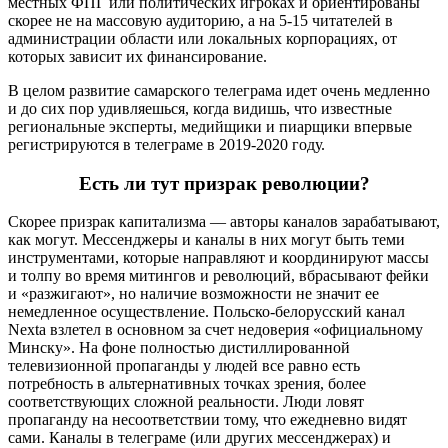
местных ФПГ или политических игроках и ориентированы
скорее не на массовую аудиторию, а на 5-15 читателей в
администрации области или локальных корпорациях, от
которых зависит их финансирование.
В целом развитие самарского телеграма идет очень медленно
и до сих пор удивляешься, когда видишь, что известные
региональные эксперты, медийщики и пиарщики впервые
регистрируются в телеграме в 2019-2020 году.
Есть ли тут призрак революции?
Скорее призрак капитализма — авторы каналов зарабатывают,
как могут. Мессенджеры и каналы в них могут быть теми
инструментами, которые направляют и координируют массы
и толпу во время митингов и революций, вбрасывают фейки
и «разжигают», но наличие возможности не значит ее
немедленное осуществление. Польско-белорусский канал
Nexta взлетел в основном за счет недоверия «официальному
Минску». На фоне полностью дистиллированной
телевизионной пропаганды у людей все равно есть
потребность в альтернативных точках зрения, более
соответствующих сложной реальности. Люди ловят
пропаганду на несоответствии тому, что ежедневно видят
сами. Каналы в телеграме (или других мессенджерах) и