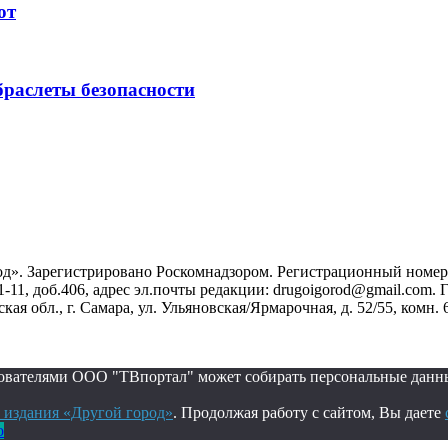
ют
раслеты безопасности
». Зарегистрировано Роскомнадзором. Регистрационный номер ЭЛ
1-11, доб.406, адрес эл.почты редакции: drugoigorod@gmail.com
 обл., г. Самара, ул. Ульяновская/Ярмарочная, д. 52/55, комн. 
ьзователями ООО "ТВпортал" может собирать персональные данн
 издания «Другой город»
. Продолжая работу с сайтом, Вы даете
о