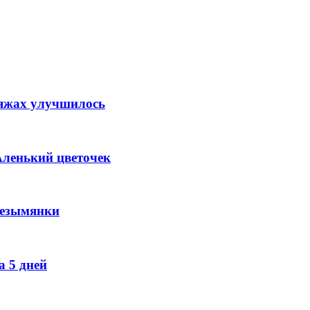
ляжах улучшилось
Аленький цветочек
Безымянки
 5 дней