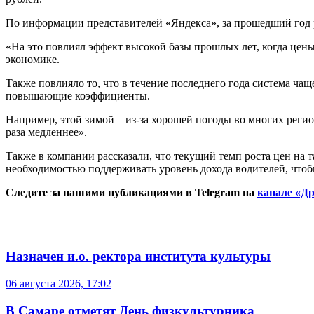
По информации представителей «Яндекса», за прошедший год 
«На это повлиял эффект высокой базы прошлых лет, когда цен
экономике.
Также повлияло то, что в течение последнего года система ча
повышающие коэффициенты.
Например, этой зимой – из-за хорошей погоды во многих региона
раза медленнее».
Также в компании рассказали, что текущий темп роста цен н
необходимостью поддерживать уровень дохода водителей, чтоб
Следите за нашими публикациями в Telegram на
канале «Др
Назначен и.о. ректора института культуры
06 августа 2026, 17:02
В Самаре отметят День физкультурника