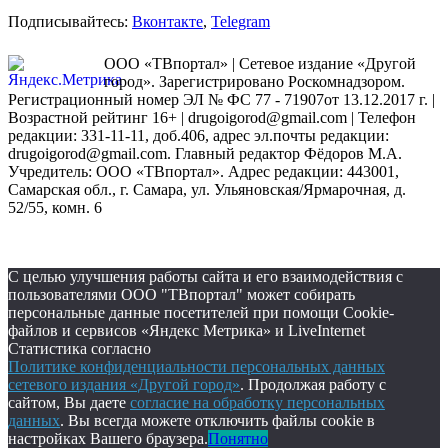
Подписывайтесь:
Вконтакте
,
Telegram
ООО «ТВпортал» | Сетевое издание «Другой
город». Зарегистрировано Роскомнадзором.
Регистрационный номер ЭЛ № ФС 77 - 71907от 13.12.2017 г. |
Возрастной рейтинг 16+ | drugoigorod@gmail.com
| Телефон
редакции: 331-11-11, доб.406, адрес эл.почты редакции:
drugoigorod@gmail.com. Главный редактор Фёдоров М.А.
Учредитель: ООО «ТВпортал». Адрес редакции: 443001,
Самарская обл., г. Самара, ул. Ульяновская/Ярмарочная, д.
52/55, комн. 6
С целью улучшения работы сайта и его взаимодействия с
пользователями ООО "ТВпортал" может собирать
персональные данные посетителей при помощи Cookie-
файлов и сервисов «Яндекс Метрика» и LiveInternet
Статистика согласно
Политике конфиденциальности персональных данных
сетевого издания «Другой город»
. Продолжая работу с
сайтом, Вы даете
согласие на обработку персональных
данных
. Вы всегда можете отключить файлы cookie в
настройках Вашего браузера.
Понятно