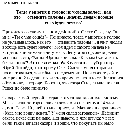
не отменить талоны.
Тогда у многих в голове не укладывалось, как
это — отменить талоны? Значит, людям вообще
есть будет нечего?
Прихожу я со своим планом действий к Олегу Сысуеву. Он
мне: «Ты с ума сошёл?» Понимаете, тогда у многих в голове
не укладывалось, как это — отменить талоны? Значит, людям
вообще есть будет нечего? Моя идея с самого начала не
встретила понимания ни у кого. Депутаты горсовета рвали
меня на части, Фаина Юрина кричала: «Как мы будем жить
без талонов?! Это невозможно!» Заместитель губернатора
Юрий Логойдо, к которому Олег Сысуев меня отправил
посоветоваться, тоже был в недоумении. Но я сказал: дайте
мне ровно 2 недели, и я за это время полностью стабилизирую
обстановку в городе. Хорошо, что тогда Сысуев мне поверил.
Решение было принято.
Самара самой первой в стране отменила талонную систему.
Мы разрешили торговлю алкоголем и сигаретами 24 часа в
сутки. Через 10 дней ко мне приходит Мазалов и спрашивает:
«Куда мне водку девать? У меня склад затоварен». Дефицит
сахара исчез ещё раньше. Понимаете, в чём штука: у всех
были такие запасы сахара и водки, что покупать их было