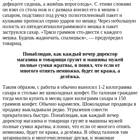
дефиците сидишь, а живёшь впроголодь». С этими словами
он взял со стола нож и с размаха вонзил его в мешок с
сахаром, подставил под ручку полиэтиленовый пакет и
кулаками прописал серию ударов по мешку. Через небольшую
полость из пятидесятикилограммового мешка в пакет
заструился сахар. «Тряси граммов сто-двести с каждого
мешка. Будешь жадничать, спалишься», — предупредил
товарищ.
Понаблюдав, как каждый вечер директор
магазина и товарищи грузят в машины мужей
полные сумки жратвы, я понял, что если от
многого отнять немножко, будет не кража, а
делёжка.
Таким образом, с работы я обычно выносил 1-2 килограмма
сахара и столько же шоколадных конфет. По талонам граждане
тогда могли купить в месяц один килограмм сахара и 150
граммов конфет. Обычно карамелек. Шоколадные продавцы в
продажу выкладывали редко. Угрызения совести
прекратились быстро. Понаблюдав, как каждый вечер
директор магазина и товарищи грузят в машины мужей
полные сумки жратвы, я понял, что если от многого отнять
немножко, будет не кража, а делёжка. В обход талонов там
затаривались и многочисленные друзья, и знакомые