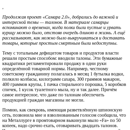
,
Продолжая проект «Самара 2.0», добрались до важной и
интересной темы — талонов. В материале самарцы
вспоминают о временах, когда полки были пустые и урвать
курицу можно было, отстояв очередь длиною в жизнь. А ещё
рассказывают, как можно было выкручиваться и доставать
товары, которые простым смертным были недоступны.
Тему с тотальным дефицитом товаров и продуктов власти
решали простым способом: вводили талоны. Эти бумажные
квадратики регламентировали продажу в одни руки
определённой товарной нормы. Например, честному
советскому гражданину полагалась в месяц 1 бутылка водки,
полкило колбасы, килограмм сахара, 300 граммов макарон,
400 граммов крупы, 1 пачка стирального порошка, 5 коробков
спичек, 1 кусок туалетного мыла, ну и так далее. Причём
самое интересное, что даже по талонам обеспечить
продукцией граждан магазины не могли.
Помню, как свекровь, имеющая разветвлённую шпионскую
сеть, позвонила мне и взволнованным голосом сообщила, что
на Металлурге в промтоварном выкинули мыло «Fa» по 50
копеек, надо срочно ехать, отоваривать двадцать талонов.