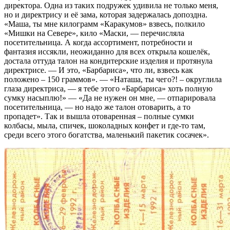
директора. Одна из таких подружек удивила не только меня,
но и директрису и её зама, которая задержалась допоздна.
«Маша, ты мне килограмм «Каракумов» взвесь, полкило
«Мишки на Севере», кило «Маски, — перечисляла
посетительница. А когда ассортимент, потребности и
фантазия иссякли, неожиданно для всех открыла кошелёк,
достала оттуда талон на кондитерские изделия и протянула
директрисе. — И это, «Барбариса», что ли, взвесь как
положено – 150 граммов». — «Наташа, ты чего?! – округлила
глаза директриса, — я тебе этого «Барбариса» хоть полную
сумку насыплю!» — «Да не нужен он мне, — отпарировала
посетительница, — но надо же талон отоварить, а то
пропадет». Так и вышла отоваренная – полные сумки
колбасы, мыла, спичек, шоколадных конфет и где-то там,
среди всего этого богатства, маленький пакетик сосачек».