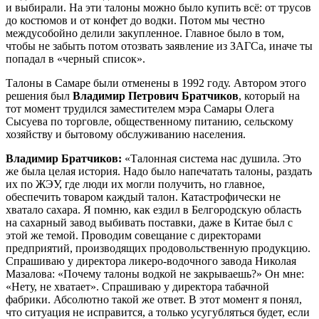
и выбирали. На эти талоны можно было купить всё: от трусов
до костюмов и от конфет до водки. Потом мы честно
междусобойно делили закупленное. Главное было в том,
чтобы не забыть потом отозвать заявление из ЗАГСа, иначе ты
попадал в «черный список».
Талоны в Самаре были отменены в 1992 году. Автором этого
решения был
Владимир Петрович Братчиков
, который на
тот момент трудился заместителем мэра Самары Олега
Сысуева по торговле, общественному питанию, сельскому
хозяйству и бытовому обслуживанию населения.
Владимир Братчиков:
«Талонная система нас душила. Это
же была целая история. Надо было напечатать талоны, раздать
их по ЖЭУ, где люди их могли получить, но главное,
обеспечить товаром каждый талон. Катастрофически не
хватало сахара. Я помню, как ездил в Белгородскую область
на сахарный завод выбивать поставки, даже в Китае был с
этой же темой. Проводим совещание с директорами
предприятий, производящих продовольственную продукцию.
Спрашиваю у директора ликеро-водочного завода Николая
Мазалова: «Почему талоны водкой не закрываешь?» Он мне:
«Нету, не хватает». Спрашиваю у директора табачной
фабрики. Абсолютно такой же ответ. В этот момент я понял,
что ситуация не исправится, а только усугубляться будет, если