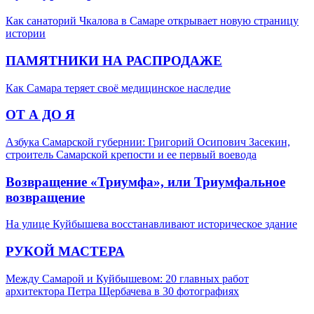
Как санаторий Чкалова в Самаре открывает новую страницу
истории
ПАМЯТНИКИ НА РАСПРОДАЖЕ
Как Самара теряет своё медицинское наследие
ОТ А ДО Я
Азбука Самарской губернии: Григорий Осипович Засекин,
строитель Самарской крепости и ее первый воевода
Возвращение «Триумфа», или Триумфальное
возвращение
На улице Куйбышева восстанавливают историческое здание
РУКОЙ МАСТЕРА
Между Самарой и Куйбышевом: 20 главных работ
архитектора Петра Щербачева в 30 фотографиях