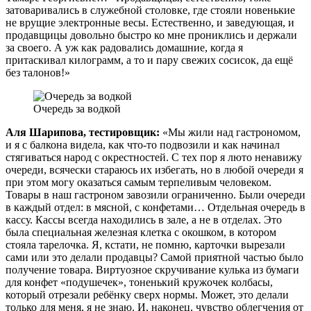
затоваривались в служебной столовке, где стояли новенькие
не врущие электронные весы. Естественно, и заведующая, и
продавщицы довольно быстро ко мне прониклись и держали
за своего. А уж как радовались домашние, когда я
притаскивал килограмм, а то и пару свежих сосисок, да ещё
без талонов!»
Очередь за водкой
Аля Шарипова, тестировщик:
«Мы жили над гастрономом,
и я с балкона видела, как что-то подвозили и как начинал
стягиваться народ с окрестностей. С тех пор я люто ненавижу
очереди, всячески стараюсь их избегать, но в любой очереди я
при этом могу оказаться самым терпеливым человеком.
Товары в наш гастроном завозили ограниченно. Были очереди
в каждый отдел: в мясной, с конфетами… Отдельная очередь в
кассу. Кассы всегда находились в зале, а не в отделах. Это
была специальная железная клетка с окошком, в котором
стояла тарелочка. Я, кстати, не помню, карточки вырезали
сами или это делали продавцы? Самой приятной частью было
получение товара. Виртуозное скручивание кулька из бумаги
для конфет «подушечек», тоненький кружочек колбасы,
который отрезали ребёнку сверх нормы. Может, это делали
только для меня, я не знаю. И, наконец, чувство облегчения от