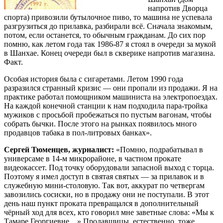
напротив Дворца
спорта) привозили бутылочное пиво, то машина не успевала
разгрузиться до прилавка, разбирали всё. Сначала знакомым,
потом, если останется, то обычным гражданам. До сих пор
помню, как летом года так 1986-87 я стоял в очереди за мукой
в Шанхае. Конец очереди был в скверике напротив магазина.
Факт.
Особая история была с сигаретами. Летом 1990 года
разразился странный кризис — они пропали из продажи. Я на
практике работал помощником машиниста на электропоездах.
На каждой конечной станции к нам подходила пара-тройка
мужиков с просьбой пробежаться по пустым вагонам, чтобы
собрать бычки. После этого на рынках появилось много
продавцов табака в пол-литровых банках».
Сергей Тюменцев, журналист:
«Помню, подрабатывал в
универсаме в 14-м микрорайоне, в частном прокате
видеокассет. Под точку оборудовали запасной выход с торца.
Поэтому я имел доступ в святая святых — за прилавок и в
служебную мини-столовую. Так вот, аккурат по четвергам
завозились сосиски, но в продажу они не поступали. В этот
день наш пункт проката превращался в дополнительный
чёрный ход для всех, кто говорил мне заветные слова: «Мы к
Тамаре Георгиевне…» Продавщицы, естественно, тоже