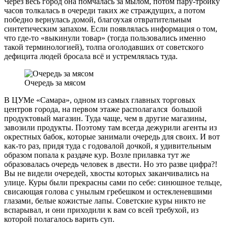
Через весь город она помчалась за мылом, потом пару-тройку
часов толкалась в очереди таких же страждущих, а потом
победно вернулась домой, благоухая отвратительным
синтетическим запахом. Если появлялась информация о том,
что где-то «выкинули товар» (тогда пользовались именно
такой терминологией), толпа оголодавших от советского
дефицита людей бросала всё и устремлялась туда.
Очередь за мясом
В ЦУМе «Самара», одном из самых главных торговых
центров города, на первом этаже располагался большой
продуктовый магазин. Туда чаще, чем в другие магазины,
завозили продукты. Поэтому там всегда дежурили агенты из
окрестных бабок, которые занимали очередь для своих. И вот
как-то раз, придя туда с годовалой дочкой, я удивительным
образом попала к раздаче кур. Возле прилавка тут же
образовалась очередь человек в двести. Но это разве цифра?!
Вы не видели очередей, хвосты которых заканчивались на
улице. Куры были прекрасны сами по себе: синюшное тельце,
свисающая голова с унылым гребешком и остекленевшими
глазами, белые кожистые лапы. Советские куры никто не
вспарывал, и они приходили к вам со всей требухой, из
которой полагалось варить суп.