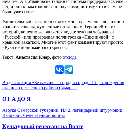
незачем. А в Ульяновске талонная система продержалась еще 5
лет, и они к нам ездили за продуктами, потому что в Самаре
было уже сыто».
Удивительный факт, но в семьях многих самарцев до сих пор
хранятся товары, купленные по талонам. Героиней таких
историй, конечно же, является водка: зелёная чебурашка
«Русской» или прозрачная поллитровка «Пшеничной» с
крышкой-закаткой. Многие этот факт комментируют просто:
«Рука не поднимается открыть».
Текст:
Анастасия Кнор,
фото
отсюда
Видео: лекция «Безымянка – город в городе. 15 дат рождения
главного негласного района Самары»
ОТ А ДО Я
Азбука Самарской губернии: Ил-2, легендарный штурмовик
Великой Отечественной войны
Культурный ренессанс на Волге