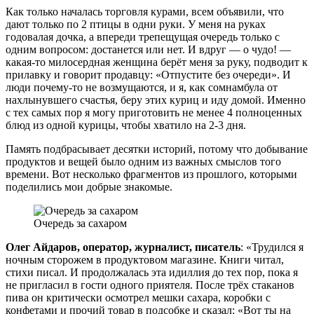
Как только началась торговля курами, всем объявили, что
дают только по 2 птицы в одни руки. У меня на руках
годовалая дочка, а впереди трепещущая очередь только с
одним вопросом: достанется или нет. И вдруг — о чудо! —
какая-то милосердная женщина берёт меня за руку, подводит к
прилавку и говорит продавцу: «Отпустите без очереди». И
люди почему-то не возмущаются, и я, как сомнамбула от
нахлынувшего счастья, беру этих куриц и иду домой. Именно
с тех самых пор я могу приготовить не менее 4 полноценных
блюд из одной курицы, чтобы хватило на 2-3 дня.
Память подбрасывает десятки историй, потому что добывание
продуктов и вещей было одним из важных смыслов того
времени. Вот несколько фрагментов из прошлого, которыми
поделились мои добрые знакомые.
Очередь за сахаром
Олег Айдаров, оператор, журналист, писатель
: «Трудился я
ночным сторожем в продуктовом магазине. Книги читал,
стихи писал. И продолжалась эта идиллия до тех пор, пока я
не пригласил в гости одного приятеля. После трёх стаканов
пива он критически осмотрел мешки сахара, коробки с
конфетами и прочий товар в подсобке и сказал: «Вот ты на