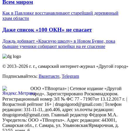
Всем миром
Как в Павловке восстанавливают старейший деревянный
храм области
Даже список «100 ОКН» не спасает
Дождь добивает «Красную школу» в Новом Буяне, пока
бывшие ученики собирают копейки на ее спасение
© 2013–2026 г. г., самарский интернет-журнал «Другой город»
Подписывайтесь:
Вконтакте
,
Telegram
ООО «ТВпортал» | Сетевое издание «Другой
город». Зарегистрировано Роскомнадзором.
Регистрационный номер ЭЛ № ФС 77 - 71907от 13.12.2017 г. |
Возрастной рейтинг 16+ | drugoigorod@gmail.com
| Телефон
редакции: 331-11-11, доб.406, адрес эл.почты редакции:
drugoigorod@gmail.com. Главный редактор Фёдоров М.А.
Учредитель: ООО «ТВпортал». Адрес редакции: 443001,
Самарская обл., г. Самара, ул. Ульяновская/Ярмарочная, д.
52/55, комн. 6