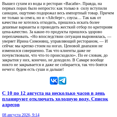
Вышел сухим из воды и ресторан «Васаби». Правда, на
первых порах было непросто: как только в силу вступили
санкции, ощутимо подорожал весь импортный товар. Причем
не только за семга, но и «Айсберг», соусы… Так как от
качества не хотелось отходить, пришлось искать более
дешевые варианты и проводить жесткий отбор по критериям
цена-качество. За какие-то продукты пришлось здорово
переплачивать. «Но впоследствии ситуация выровнялась, —
уверяет Ирина Симонянц, управляющий рестораном, — И
сейчас мы крепко стоим на ногах. Ценовой диапазон не
изменился совершенно. Так что клиенты даже не
почувствовали, что что-то происходило». По ее словам, до
закрытия у них, конечно, не доходило. В Самаре вообще
никто не закрывается и даже не собирается, так что боятся
нечего: будем есть суши и дальше!
С 10 по 12 августа на несколько часов в день
планируют отключать холодную воду. Список
адресов
08 августа 2026, 9:14